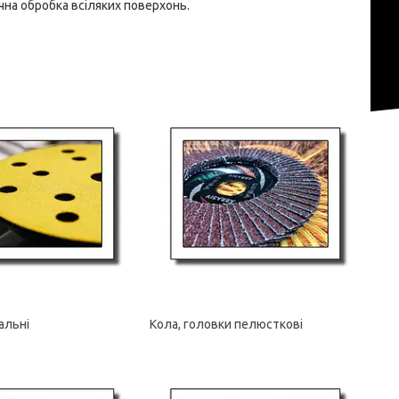
очна обробка всіляких поверхонь.
альні
Кола, головки пелюсткові