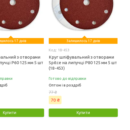
ишилось 17 днів
Залишилось 17 днів
18-453
вальний з отворами
Круг шліфувальний з отворами
пучці Р60 125 мм 5 шт
Spitce на липучці Р80 125 мм 5 шт
(18-453)
дправки
Готово до відправки
дріб
Оптом і в роздріб
77 ₴
70 ₴
Купити
Купити