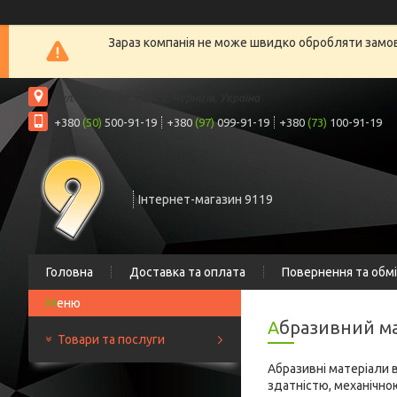
Зараз компанія не може швидко обробляти замовл
вул. Шрага, 6а, офіс 2, Чернігів, Україна
+380
(50)
500-91-19
+380
(97)
099-91-19
+380
(73)
100-91-19
Інтернет-магазин 9119
Головна
Доставка та оплата
Повернення та обм
Абразивний м
Товари та послуги
Абразивні матеріали 
здатністю, механічною