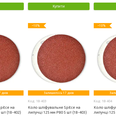
Купити
–10%
–10%
 днів
Залишилось 17 днів
Зал
18-403
18-404
pitce на
Коло шліфувальне Spitce на
Коло шліфув
 шт (18-402)
липучці 125 мм Р80 5 шт (18-403)
липучці 125 