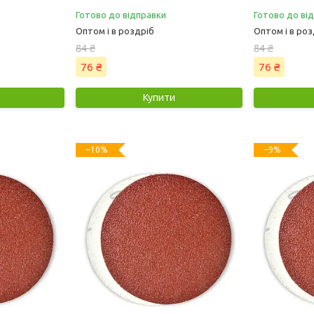
Готово до відправки
Готово до ві
Оптом і в роздріб
Оптом і в роз
84 ₴
84 ₴
76 ₴
76 ₴
Купити
–10%
–9%