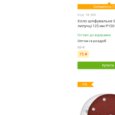
Залишилось 17
18-406
Коло шліфувальне S
липучці 125 мм Р150 
Готово до відправки
Оптом і в роздріб
83 ₴
75 ₴
Купити
–9%