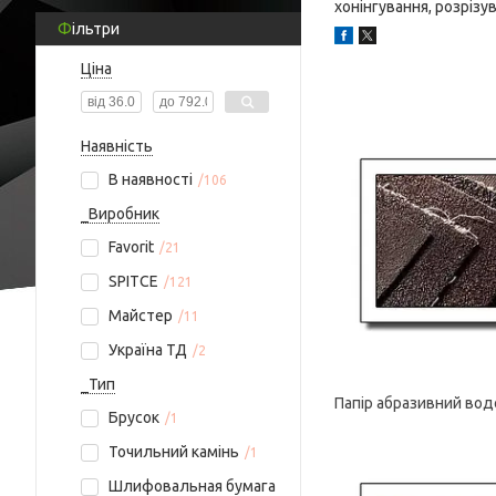
хонінгування, розрізу
Фільтри
Ціна
Наявність
В наявності
106
_Виробник
Favorit
21
SPITCE
121
Майстер
11
Україна ТД
2
_Тип
Папір абразивний вод
Брусок
1
Точильний камінь
1
Шлифовальная бумага