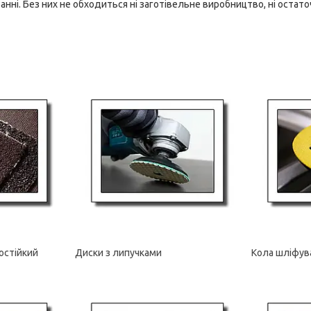
ванні. Без них не обходиться ні заготівельне виробництво, ні остат
остійкий
Диски з липучками
Кола шліфув