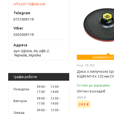
office9119@ukr.net
0731009119
0505009119
вул. Шрага, 6а, офіс 2,
Чернігів, Україна
Залишилось 17
18-992
Диск з липучкою Spi
КШМ М14 х 125 мм (1
Графік роботи
Готово до відправки
09:00
13:00
Понеділок
Оптом і в роздріб
17:00
14:00
269 ₴
09:00
13:00
Вівторок
243 ₴
17:00
14:00
09:00
13:00
Середа