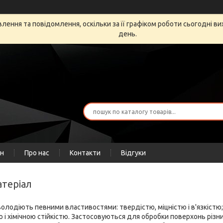
ення та повідомлення, оскільки за її графіком роботи сьогодні в
день.
ін
Про нас
Контакти
Відгуки
атеріал
володіють певними властивостями: твердістю, міцністю і в'язкіст
 і хімічною стійкістю. Застосовуються для обробки поверхонь різни