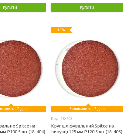
Купити
Купити
–10%
ишилось 17 днів
Залишилось 17 днів
18-405
альне Spitce на
Круг шліфувальний Spitce на
мм Р100 5 шт (18-404)
липучці 125 мм Р120 5 шт (18-405)