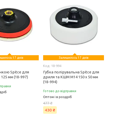
ишилось 17 днів
Залишилось 17 днів
18-994
чкою Spitce для
Губка полірувальна Spitce для
 125 мм (18-997)
дриля та КШМ М14 150 х 50 мм
(18-994)
дправки
Готово до відправки
дріб
Оптом і в роздріб
477 ₴
430 ₴