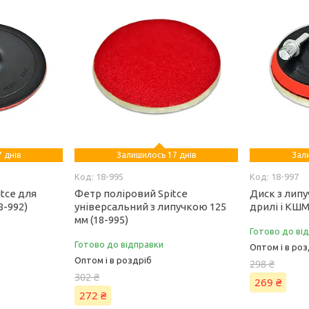
 днів
Залишилось 17 днів
Зал
18-995
18-997
tce для
Фетр поліровий Spitce
Диск з липу
8-992)
універсальний з липучкою 125
дрилі і КШМ
мм (18-995)
Готово до ві
Готово до відправки
Оптом і в роз
Оптом і в роздріб
298 ₴
302 ₴
269 ₴
272 ₴