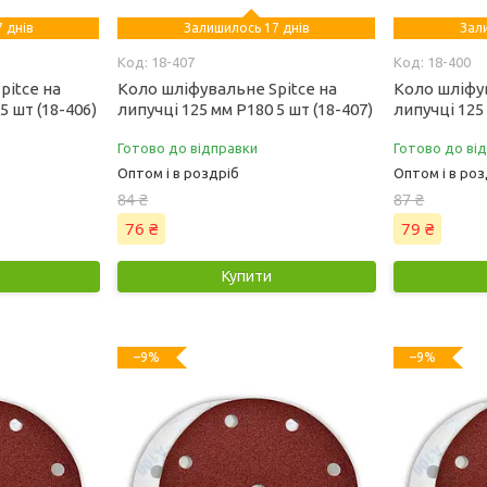
 днів
Залишилось 17 днів
Зал
18-407
18-400
pitce на
Коло шліфувальне Spitce на
Коло шліфув
5 шт (18-406)
липучці 125 мм Р180 5 шт (18-407)
липучці 125 
Готово до відправки
Готово до ві
Оптом і в роздріб
Оптом і в роз
84 ₴
87 ₴
76 ₴
79 ₴
Купити
–9%
–9%