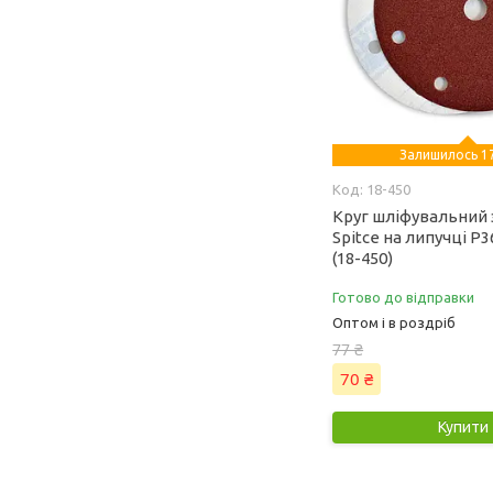
Залишилось 17
18-450
Круг шліфувальний 
Spitce на липучці Р3
(18-450)
Готово до відправки
Оптом і в роздріб
77 ₴
70 ₴
Купити