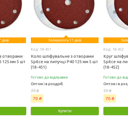
 днів
Залишилось 17 днів
Зал
18-451
18-452
з отворами
Коло шліфувальне з отворами
Круг шліфу
6 125 мм 5 шт
Spitce на липучці Р40 125 мм 5 шт
Spitce на ли
(18-451)
(18-452)
Готово до відправки
Готово до ві
Оптом і в роздріб
Оптом і в роз
77 ₴
77 ₴
70 ₴
70 ₴
Купити