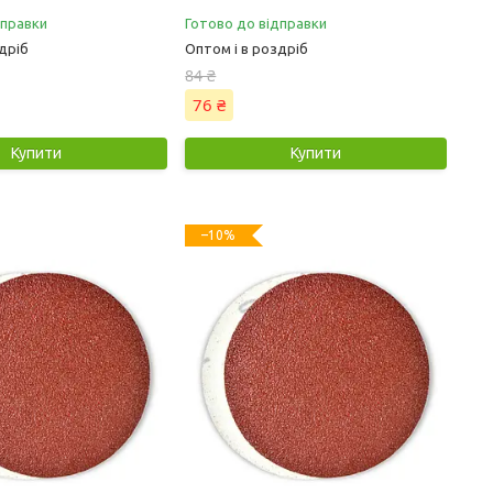
дправки
Готово до відправки
дріб
Оптом і в роздріб
84 ₴
76 ₴
Купити
Купити
–10%