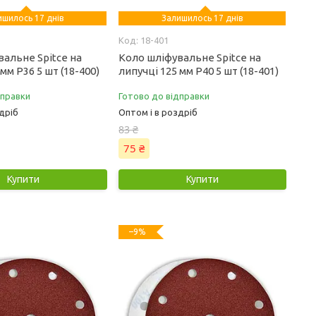
ишилось 17 днів
Залишилось 17 днів
18-401
альне Spitce на
Коло шліфувальне Spitce на
мм Р36 5 шт (18-400)
липучці 125 мм Р40 5 шт (18-401)
дправки
Готово до відправки
дріб
Оптом і в роздріб
83 ₴
75 ₴
Купити
Купити
–9%