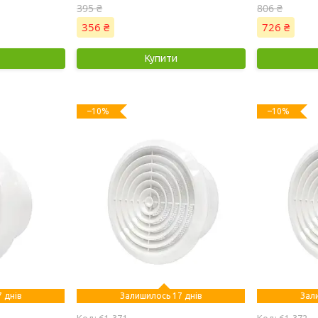
395 ₴
806 ₴
356 ₴
726 ₴
Купити
–10%
–10%
 днів
Залишилось 17 днів
Зал