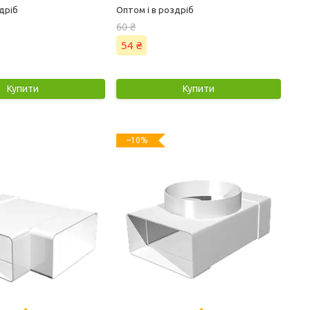
дріб
Оптом і в роздріб
60 ₴
54 ₴
Купити
Купити
–10%