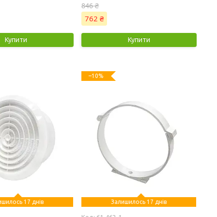
846 ₴
762 ₴
Купити
Купити
–10%
ишилось 17 днів
Залишилось 17 днів