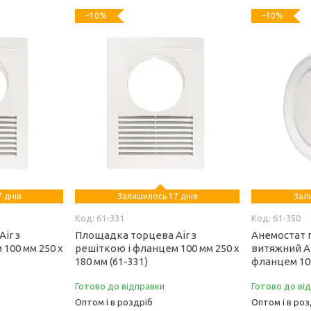
–10%
–10%
 днів
Залишилось 17 днів
Зал
61-331
61-350
ir з
Площадка торцева Air з
Анемостат 
100 мм 250 х
решіткою і фланцем 100 мм 250 х
витяжний A
180 мм (61-331)
фланцем 100
Готово до відправки
Готово до ві
Оптом і в роздріб
Оптом і в роз