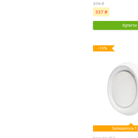
374 ₴
337 ₴
Купити
–10%
Залишилось 17