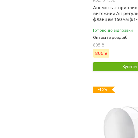
61-352
Анемостат приплив
витяжний Air регул
фланцем 150 мм (61-
Готово до відправки
Оптом і в роздріб
895 ₴
806 ₴
Купити
–10%