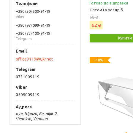
Готово до відправки
Оптом і в роздріб
+380 (50) 500-91-19
68 ₴
Viber
62 ₴
+380 (97) 099-91-19
+380 (73) 100-91-19
Купити
Telegram
office9119@ukr.net
–10%
0731009119
0505009119
вул. Шрага, 6а, офіс 2,
Чернігів, Україна