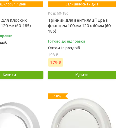
ишилось 17 днів
Залишилось 17 днів
60-186
а для плоских
Трійник для вентиляції Ера з
 120 мм (60-185)
фланцем 100 мм 120 х 60 мм (60-
186)
дправки
Готово до відправки
дріб
Оптом і в роздріб
198 ₴
179 ₴
Купити
Купити
–10%