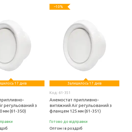
–10%
ишилось 17 днів
Залишилось 17 днів
61-351
припливно-
Анемостат припливно-
ir регульований з
витяжний Air регульований з
 мм (61-350)
фланцем 125 мм (61-351)
дправки
Готово до відправки
дріб
Оптом і в роздріб