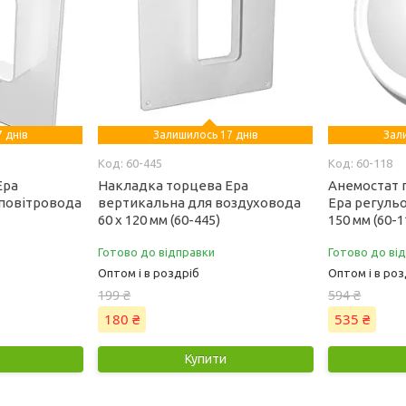
 днів
Залишилось 17 днів
Зал
60-445
60-118
Ера
Накладка торцева Ера
Анемостат 
 повітровода
вертикальна для воздуховода
Ера регуль
60 х 120 мм (60-445)
150 мм (60-1
Готово до відправки
Готово до ві
Оптом і в роздріб
Оптом і в роз
199 ₴
594 ₴
180 ₴
535 ₴
Купити