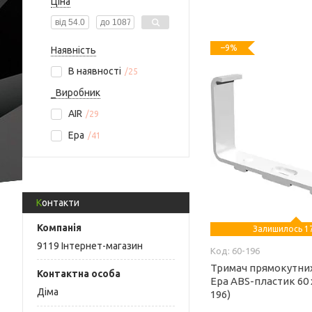
Ціна
–9%
Наявність
В наявності
25
_Виробник
AIR
29
Ера
41
Контакти
Залишилось 17
9119 Інтернет-магазин
60-196
Тримач прямокутних
Ера ABS-пластик 60 х
Діма
196)