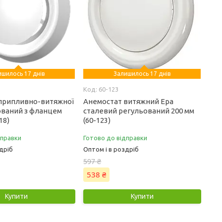
ишилось 17 днів
Залишилось 17 днів
60-123
припливно-витяжної
Анемостат витяжний Ера
ований з фланцем
сталевий регульований 200 мм
18)
(60-123)
дправки
Готово до відправки
дріб
Оптом і в роздріб
597 ₴
538 ₴
Купити
Купити