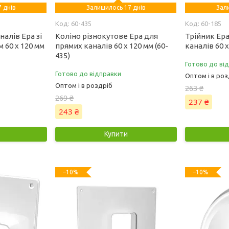
 днів
Залишилось 17 днів
Зал
60-435
60-185
налів Ера зі
Коліно різнокутове Ера для
Трійник Ер
 60 х 120 мм
прямих каналів 60 х 120 мм (60-
каналів 60 х
435)
Готово до ві
Готово до відправки
Оптом і в роз
Оптом і в роздріб
263 ₴
269 ₴
237 ₴
243 ₴
Купити
–10%
–10%