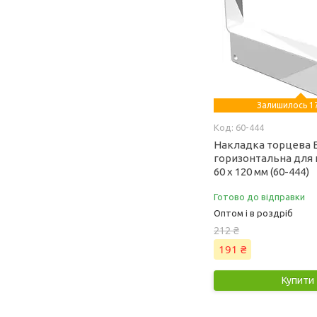
Залишилось 17
60-444
Накладка торцева 
горизонтальна для
60 х 120 мм (60-444)
Готово до відправки
Оптом і в роздріб
212 ₴
191 ₴
Купити