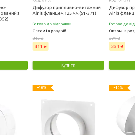
61-371
61-372
но-
Дифузор припливно-витяжний
Дифузор п
ьований з
Air із фланцем 125 мм (61-371)
Air із фланц
352)
Готово до відправки
Готово до ві
Оптом і в роздріб
Оптом і в роз
345 ₴
371 ₴
311 ₴
334 ₴
Купити
–10%
–10%