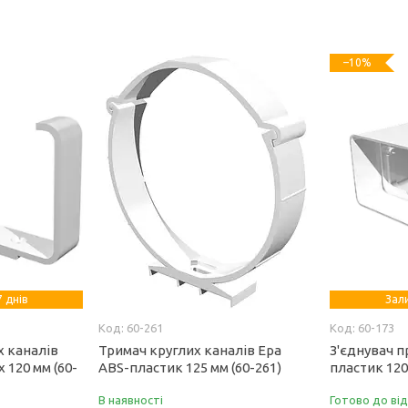
–10%
 днів
Зал
60-261
60-173
 каналів
Тримач круглих каналів Ера
З'єднувач 
 120 мм (60-
ABS-пластик 125 мм (60-261)
пластик 120 
В наявності
Готово до ві