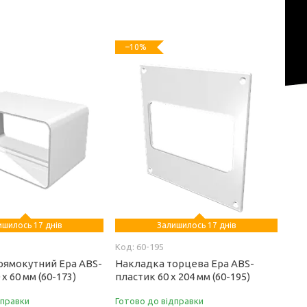
–10%
ишилось 17 днів
Залишилось 17 днів
60-195
прямокутний Ера ABS-
Накладка торцева Ера ABS-
х 60 мм (60-173)
пластик 60 х 204 мм (60-195)
дправки
Готово до відправки