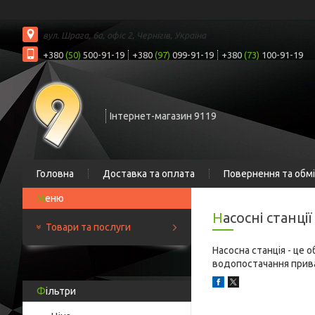
вул. Шрага, 6а, офіс 2, Чернігів, Україна
+380
(50)
500-91-19
+380
(97)
099-91-19
+380
(73)
100-91-19
Інтернет-магазин 9119
Головна
Доставка та оплата
Повернення та обм
Насосні станції
Товари та послуги
Насосна станція - це 
водопостачання прива
Фільтри