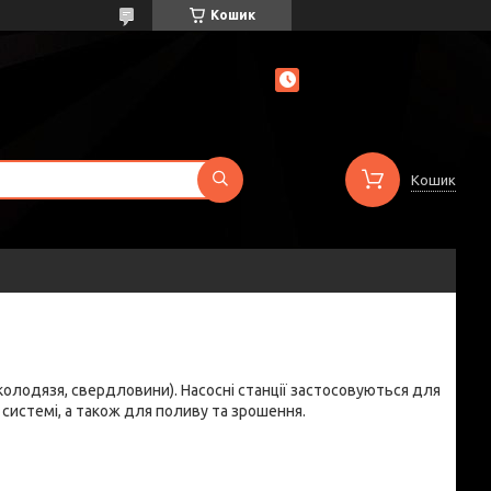
Кошик
Кошик
 колодязя, свердловини). Насосні станції застосовуються для
системі, а також для поливу та зрошення.