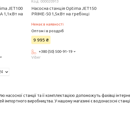
000020913
tima JET100
Насосна станція Optima JET150
A 1,1кВт на
PRIME-50 1,5кВт на гребінці
Немає в наявності
Оптом і в роздріб
9 995 ₴
+380 (50) 500-91-19
Viber
ю насосної станції та її комплектацією допоможуть фахівці інтерне
ей імпортного виробництва. У нашому магазині є водонасосні станці