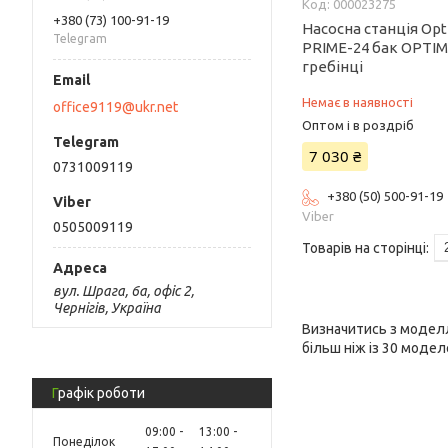
000023275
+380 (73) 100-91-19
Насосна станція Op
Telegram
PRIME-24 бак OPTIM
гребінці
Немає в наявності
office9119@ukr.net
Оптом і в роздріб
7 030 ₴
0731009119
+380 (50) 500-91-19
Viber
0505009119
вул. Шрага, 6а, офіс 2,
Чернігів, Україна
Визначитись з моделл
більш ніж із 30 модел
Графік роботи
09:00
13:00
Понеділок