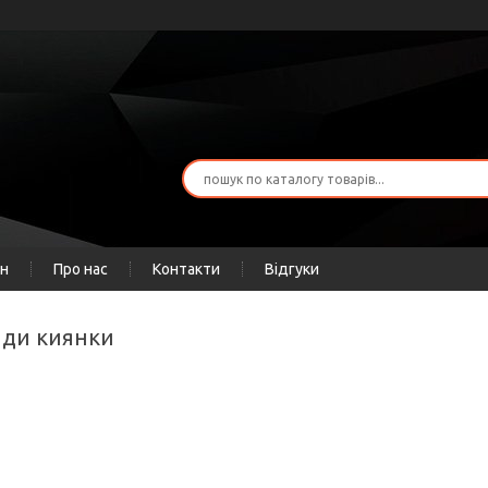
ін
Про нас
Контакти
Відгуки
лди киянки