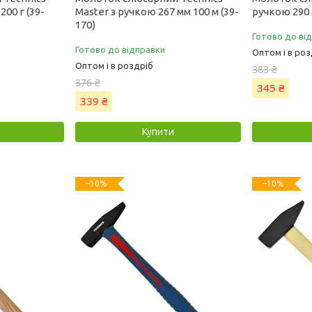
200 г (39-
Master з ручкою 267 мм 100 м (39-
ручкою 290 м
170)
Готово до ві
Готово до відправки
Оптом і в роз
Оптом і в роздріб
383 ₴
376 ₴
345 ₴
339 ₴
Купити
–10%
–10%