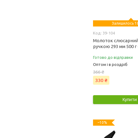
Залишилось 18
39-104
Молоток слюсарний 
ручкою 293 мм 500 г 
Готово до відправки
Оптом і в роздріб
366 ₴
330 ₴
Купити
–10%