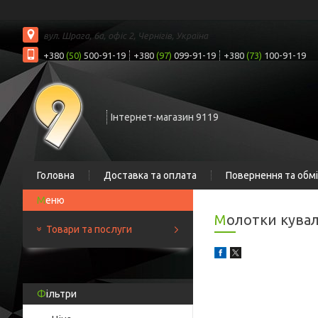
вул. Шрага, 6а, офіс 2, Чернігів, Україна
+380
(50)
500-91-19
+380
(97)
099-91-19
+380
(73)
100-91-19
Інтернет-магазин 9119
Головна
Доставка та оплата
Повернення та обм
Молотки кува
Товари та послуги
Фільтри