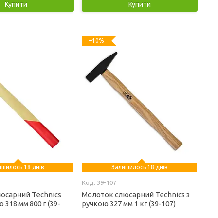
Купити
Купити
–10%
ишилось 18 днів
Залишилось 18 днів
39-107
юсарний Technics
Молоток слюсарний Technics з
 318 мм 800 г (39-
ручкою 327 мм 1 кг (39-107)