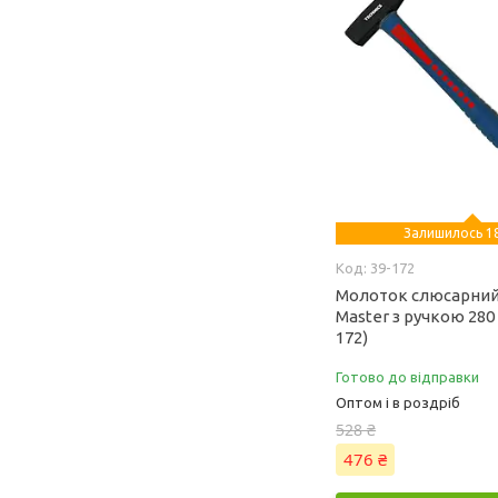
Залишилось 18
39-172
Молоток слюсарний
Master з ручкою 280 
172)
Готово до відправки
Оптом і в роздріб
528 ₴
476 ₴