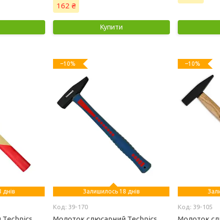
162 ₴
Купити
–10%
–10%
 днів
Залишилось 18 днів
Зал
39-170
39-105
 Technics
Молоток слюсарний Technics
Молоток сл