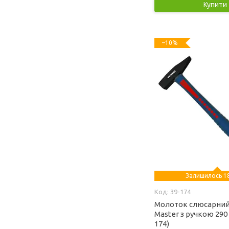
Купити
–10%
Залишилось 18
39-174
Молоток слюсарний
Master з ручкою 290 
174)