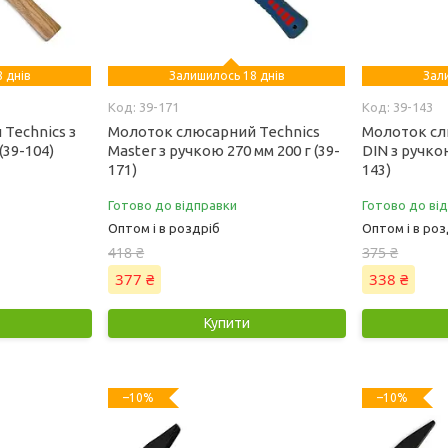
 днів
Залишилось 18 днів
Зал
39-171
39-143
Technics з
Молоток слюсарний Technics
Молоток сл
(39-104)
Master з ручкою 270 мм 200 г (39-
DIN з ручкою
171)
143)
Готово до відправки
Готово до ві
Оптом і в роздріб
Оптом і в роз
418 ₴
375 ₴
377 ₴
338 ₴
Купити
–10%
–10%