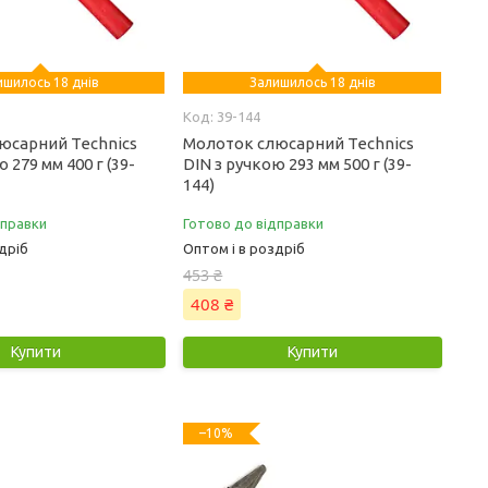
ишилось 18 днів
Залишилось 18 днів
39-144
юсарний Technics
Молоток слюсарний Technics
 279 мм 400 г (39-
DIN з ручкою 293 мм 500 г (39-
144)
дправки
Готово до відправки
дріб
Оптом і в роздріб
453 ₴
408 ₴
Купити
Купити
–10%