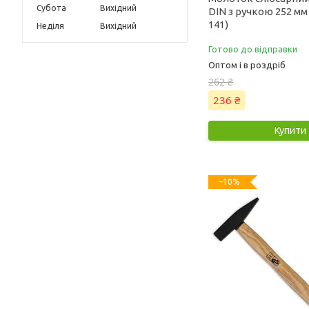
Субота
Вихідний
DIN з ручкою 252 мм 
141)
Неділя
Вихідний
Готово до відправки
Оптом і в роздріб
262 ₴
236 ₴
Купити
–10%