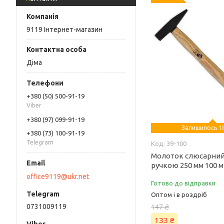
9119 Інтернет-магазин
Діма
+380 (50) 500-91-19
Viber
+380 (97) 099-91-19
Залишилось 18
+380 (73) 100-91-19
Telegram
39-100
Молоток слюсарний 
ручкою 250 мм 100 м 
office9119@ukr.net
Готово до відправки
Оптом і в роздріб
147 ₴
0731009119
133 ₴