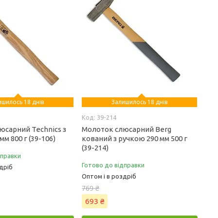
ишилось 18 днів
Залишилось 18 днів
39-214
юсарний Technics з
Молоток слюсарний Berg
м 800 г (39-106)
кований з ручкою 290 мм 500 г
(39-214)
дправки
Готово до відправки
дріб
Оптом і в роздріб
769 ₴
693 ₴