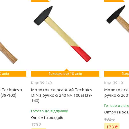
 днів
Залишилось 18 днів
Зал
39-140
39-101
Technics з
Молоток слюсарний Technics
Молоток сл
(39-100)
DIN з ручкою 240 мм 100 м (39-
ручкою 260 м
140)
Готово до ві
Готово до відправки
Оптом і в роз
Оптом і в роздріб
192 ₴
179 ₴
173 ₴