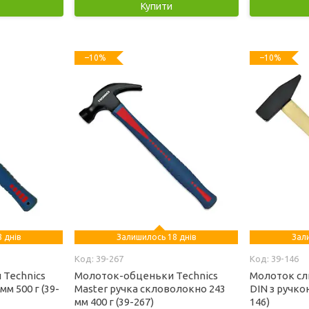
Купити
–10%
–10%
 днів
Залишилось 18 днів
Зал
39-267
39-146
 Technics
Молоток-обценьки Technics
Молоток сл
мм 500 г (39-
Master ручка скловолокно 243
DIN з ручкою
мм 400 г (39-267)
146)