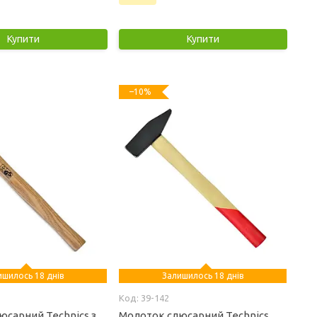
Купити
Купити
–10%
ишилось 18 днів
Залишилось 18 днів
39-142
юсарний Technics з
Молоток слюсарний Technics