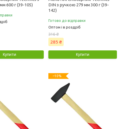
м 600 г (39-105)
DIN з ручкою 279 мм 300 г (39-
142)
дправки
Готово до відправки
дріб
Оптом і в роздріб
316 ₴
285 ₴
Купити
Купити
–10%