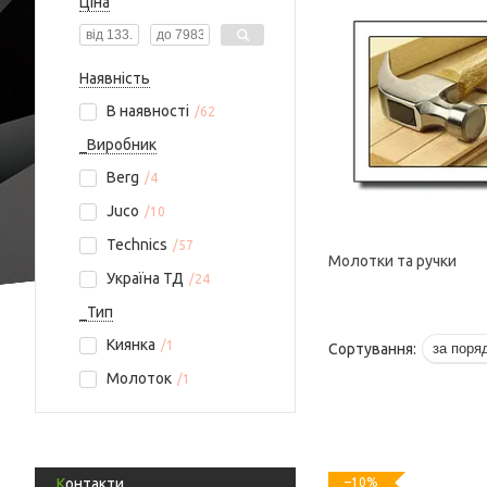
Ціна
Наявність
В наявності
62
_Виробник
Berg
4
Juco
10
Technics
57
Молотки та ручки
Україна ТД
24
_Тип
Киянка
1
Молоток
1
–10%
Контакти