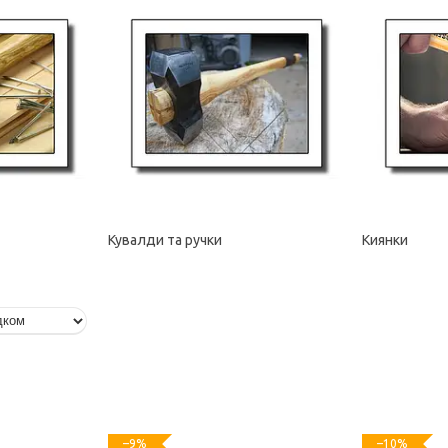
Кувалди та ручки
Киянки
–9%
–10%