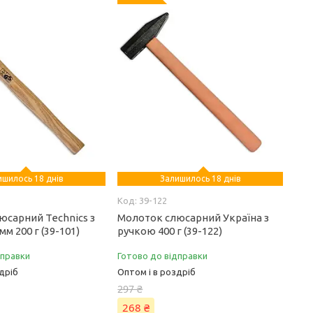
ишилось 18 днів
Залишилось 18 днів
39-122
юсарний Technics з
Молоток слюсарний Україна з
м 200 г (39-101)
ручкою 400 г (39-122)
дправки
Готово до відправки
дріб
Оптом і в роздріб
297 ₴
268 ₴