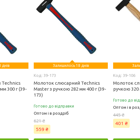
 днів
Залишилось 18 днів
Зал
39-173
39-106
 Technics
Молоток слюсарний Technics
Молоток сл
мм 300 г (39-
Master з ручкою 282 мм 400 г (39-
ручкою 320 м
173)
Готово до ві
Готово до відправки
Оптом і в роз
Оптом і в роздріб
445 ₴
621 ₴
401 ₴
559 ₴