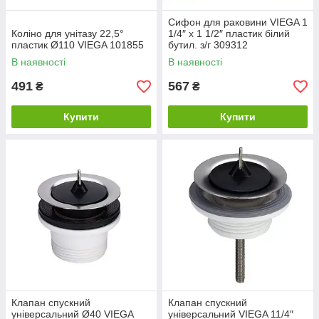
Сифон для раковини VIEGA 1
Коліно для унітазу 22,5°
1/4″ x 1 1/2″ пластик білий
пластик Ø110 VIEGA 101855
бутил. з/г 309312
В наявності
В наявності
491
567
₴
₴
Купити
Купити
Клапан спускний
Клапан спускний
унiверсальний Ø40 VIEGA
унiверсальний VIEGA 11/4″