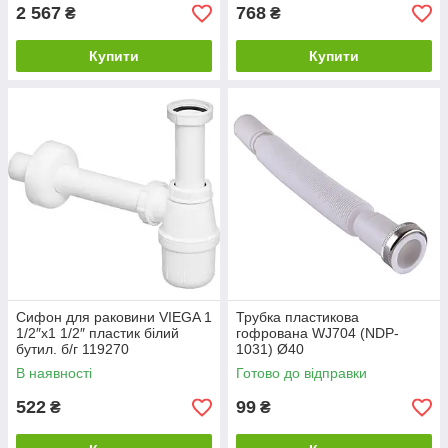
2 567
768
₴
₴
Купити
Купити
Сифон для раковини VIEGA 1
Трубка пластикова
1/2″х1 1/2″ пластик білий
гофрована WJ704 (NDP-
бутил. б/г 119270
1031) Ø40
В наявності
Готово до відправки
522
99
₴
₴