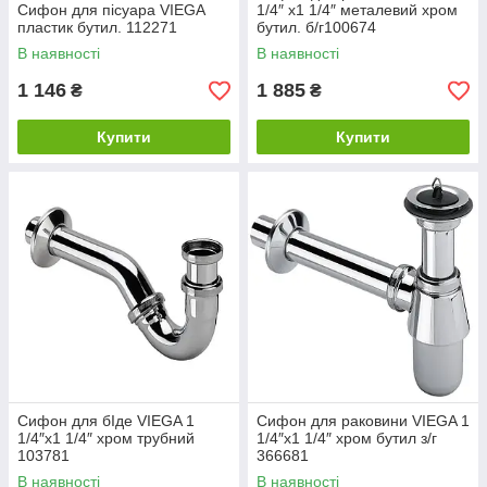
Сифон для пісуара VIEGA
1/4″ х1 1/4″ металевий хром
пластик бутил. 112271
бутил. б/г100674
В наявності
В наявності
1 146
1 885
₴
₴
Купити
Купити
Сифон для бІде VIEGA 1
Сифон для раковини VIEGA 1
1/4″х1 1/4″ хром трубний
1/4″х1 1/4″ хром бутил з/г
103781
366681
В наявності
В наявності