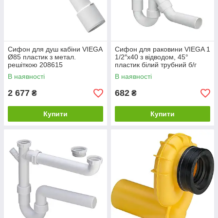
Сифон для душ кабiни VIEGA
Сифон для раковини VIEGA 1
Ø85 пластик з метал.
1/2″х40 з відводом, 45°
решіткою 208615
пластик білий трубний б/г
101800
В наявності
В наявності
2 677
682
₴
₴
Купити
Купити