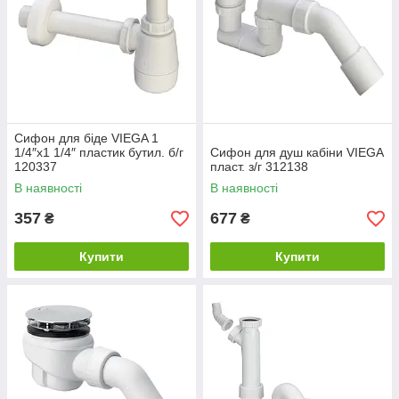
Сифон для біде VIEGA 1
1/4″х1 1/4″ пластик бутил. б/г
Сифон для душ кабiни VIEGA
120337
пласт. з/г 312138
В наявності
В наявності
357
677
₴
₴
Купити
Купити