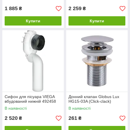
1 885
2 259
₴
₴
Купити
Купити
Сифон для пісуара VIEGA
Донний клапан Globus Lux
вбудований нижній 492458
HG15-03A (Click-clack)
В наявності
В наявності
2 520
261
₴
₴