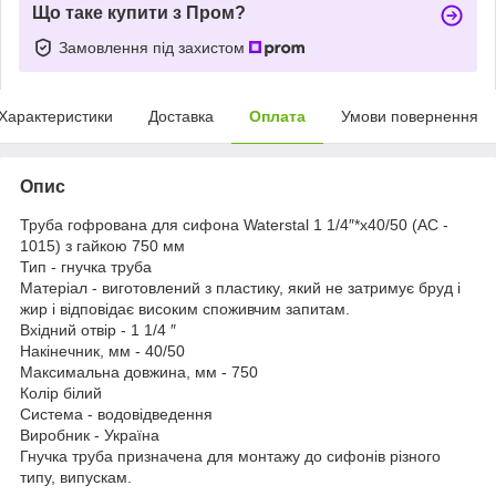
Що таке купити з Пром?
Замовлення під захистом
Характеристики
Доставка
Оплата
Умови повернення
Опис
Труба гофрована для сифона Waterstal 1 1/4″*х40/50 (АС -
1015) з гайкою 750 мм
Тип - гнучка труба
Матеріал - виготовлений з пластику, який не затримує бруд і
жир і відповідає високим споживчим запитам.
Вхідний отвір - 1 1/4 ″
Накінечник, мм - 40/50
Максимальна довжина, мм - 750
Колір білий
Система - водовідведення
Виробник - Україна
Гнучка труба призначена для монтажу до сифонів різного
типу, випускам.