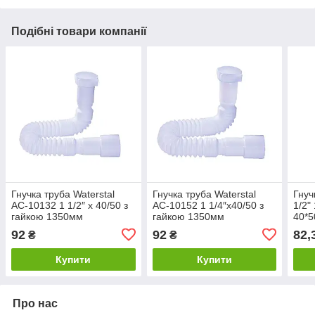
Подібні товари компанії
Гнучка труба Waterstal
Гнучка труба Waterstal
Гнуч
АС-10132 1 1/2″ х 40/50 з
АС-10152 1 1/4″х40/50 з
1/2"
гайкою 1350мм
гайкою 1350мм
40*5
92
92
82,
₴
₴
Купити
Купити
Про нас