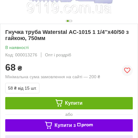
Гнучка труба Waterstal АС-1015 1 1/4″х40/50 з
гайкою, 750мм
В наявності
Код: 000013276
Опт і роздріб
68
₴
Мінімальна сума замовлення на сайті — 200 ₴
58 ₴
від 15 шт.
Купити
або
Купити з