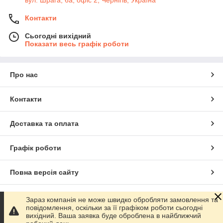
вул. Шрага, 6а, офіс 2, Чернігів, Україна
Контакти
Сьогодні вихідний
Показати весь графік роботи
Про нас
Контакти
Доставка та оплата
Графік роботи
Повна версія сайту
Сайт створено на маркетплейсі
Prom.ua
Зараз компанія не може швидко обробляти замовлення та
повідомлення, оскільки за її графіком роботи сьогодні
вихідний. Ваша заявка буде оброблена в найближчий
Політика конфіденційності