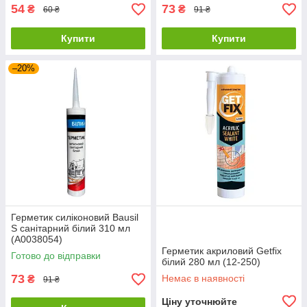
54
73
₴
₴
60 ₴
91 ₴
Купити
Купити
–20%
Герметик силіконовий Bausil
S санітарний білий 310 мл
(А0038054)
Герметик акриловий Getfix
Готово до відправки
білий 280 мл (12-250)
73
Немає в наявності
₴
91 ₴
Ціну уточнюйте