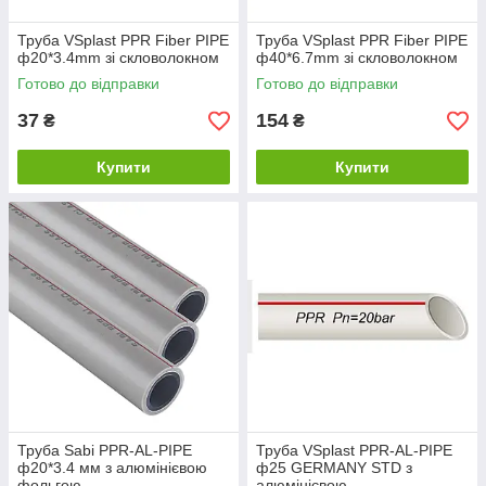
Труба VSplast PPR Fiber PIPE
Труба VSplast PPR Fiber PIPE
ф20*3.4mm зі скловолокном
ф40*6.7mm зі скловолокном
Готово до відправки
Готово до відправки
37
154
₴
₴
Купити
Купити
Труба Sabi PPR-AL-PIPE
Труба VSplast PPR-AL-PIPE
ф20*3.4 мм з алюмінієвою
ф25 GERMANY STD з
фольгою
алюмінієвою