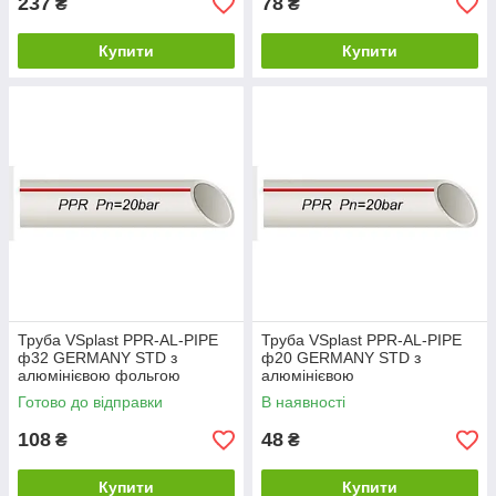
237
78
₴
₴
Купити
Купити
Труба VSplast PPR-AL-PIPE
Труба VSplast PPR-AL-PIPE
ф32 GERMANY STD з
ф20 GERMANY STD з
алюмінієвою фольгою
алюмінієвою
(червона упаковка)
фольгою(червона упаковка)
Готово до відправки
В наявності
108
48
₴
₴
Купити
Купити