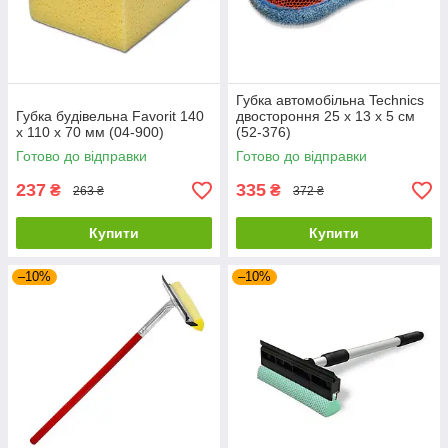
Губка автомобільна Technics
Губка будівельна Favorit 140
двостороння 25 х 13 х 5 см
х 110 х 70 мм (04-900)
(52-376)
Готово до відправки
Готово до відправки
237
335
₴
₴
263 ₴
372 ₴
Купити
Купити
–10%
–10%