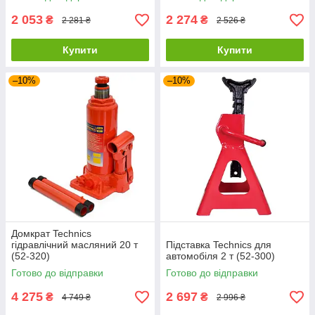
2 053
2 274
₴
₴
2 281 ₴
2 526 ₴
Купити
Купити
–10%
–10%
Домкрат Technics
гідравлічний масляний 20 т
Підставка Technics для
(52-320)
автомобіля 2 т (52-300)
Готово до відправки
Готово до відправки
4 275
2 697
₴
₴
4 749 ₴
2 996 ₴