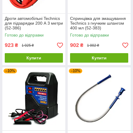
Дроти автомобільні Technics
Спринцівка для змащування
для підзарядки 200 А 3 метри
Technics з гнучким шлангом
(52-386)
400 мл (52-383)
Готово до відправки
Готово до відправки
923
902
₴
₴
1 025 ₴
1 002 ₴
Купити
Купити
–10%
–10%