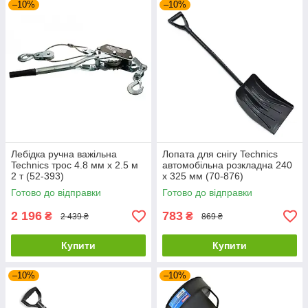
–10%
–10%
Лебідка ручна важільна
Лопата для снігу Technics
Technics трос 4.8 мм х 2.5 м
автомобільна розкладна 240
2 т (52-393)
х 325 мм (70-876)
Готово до відправки
Готово до відправки
2 196
783
₴
₴
2 439 ₴
869 ₴
Купити
Купити
–10%
–10%