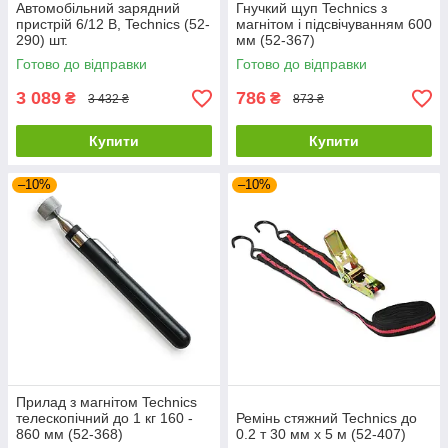
Автомобільний зарядний
Гнучкий щуп Technics з
пристрій 6/12 В, Technics (52-
магнітом і підсвічуванням 600
290) шт.
мм (52-367)
Готово до відправки
Готово до відправки
3 089
786
₴
₴
3 432 ₴
873 ₴
Купити
Купити
–10%
–10%
Прилад з магнітом Technics
телескопічний до 1 кг 160 -
Ремінь стяжний Technics до
860 мм (52-368)
0.2 т 30 мм х 5 м (52-407)