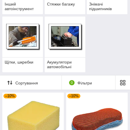
Інший
Стяжки багажу
Знімачі
автоінструмент
підшипників
Щітки, шкребки
Акумулятори
автомобільні
Сортування
0
Фільтри
–10%
–10%