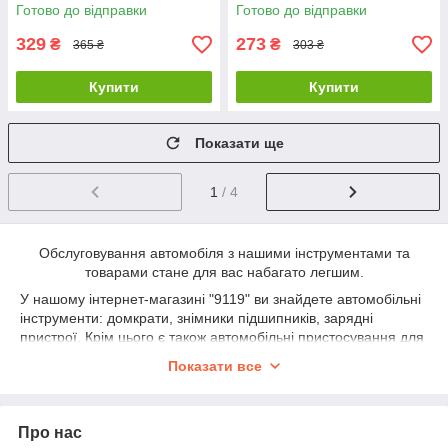
Готово до відправки
Готово до відправки
329
273
₴
₴
365 ₴
303 ₴
Купити
Купити
Показати ще
1
/ 4
Обслуговування автомобіля з нашими інструментами та
товарами стане для вас набагато легшим.
У нашому інтернет-магазині "9119" ви знайдете автомобільні
інструменти: домкрати, знімники підшипників, зарядні
пристрої. Крім цього є також автомобільні пристосування для
підкачування коліс - компресори. Також є ще пристрої для
Показати все
транспортування автомобілів або інших вантажів такі як:
лебідки та троса. Для обслуговування автомобіля також є
автохімія: автошампуні та омивачі.
Про нас