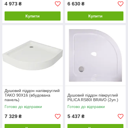
4 973
6 630
₴
₴
Купити
Купити
Душовий піддон напівкруглий
TAKO 90X16 (вбудована
Душовий піддон півкруглий
панель)
PILICA RS80I BRAVO (2уп.)
Готово до відправки
Готово до відправки
7 329
5 437
₴
₴