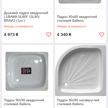
Душовий піддон квадратний
LUBAWA SL80F (SL80)
Піддон 80х80 квадратний
BRAVO (1уп.)
сталевий Ballena
Немає в наявності
Немає в наявності
4 973
4 340
₴
₴
Піддон 90х90 квадратний
Піддон 90х90 напівкруглий
сталевий Ballena
сталевий Ballena