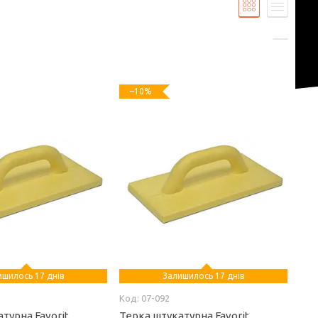
–10%
ишилось 17 днів
Залишилось 17 днів
07-092
турна Favorit
Терка штукатурна Favorit