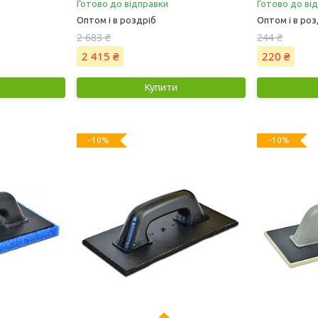
Готово до відправки
Готово до ві
Оптом і в роздріб
Оптом і в роз
2 683 ₴
244 ₴
2 415 ₴
220 ₴
Купити
–10%
–10%