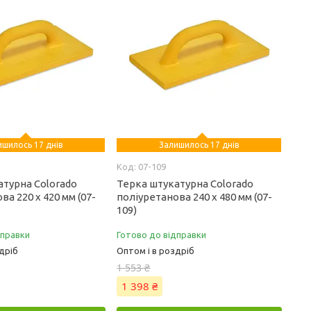
ишилось 17 днів
Залишилось 17 днів
07-109
атурна Colorado
Терка штукатурна Colorado
ва 220 х 420 мм (07-
поліуретанова 240 х 480 мм (07-
109)
дправки
Готово до відправки
дріб
Оптом і в роздріб
1 553 ₴
1 398 ₴