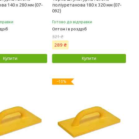
ва 140 х 280 мм (07-
поліуретанова 180 х 320 мм (07-
092)
дправки
Готово до відправки
дріб
Оптом і в роздріб
321 ₴
289 ₴
Купити
Купити
–10%