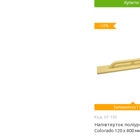
Купити
–10%
Залишилось 17
07-120
Напівтерток поліу
Colorado 120 х 800 мм