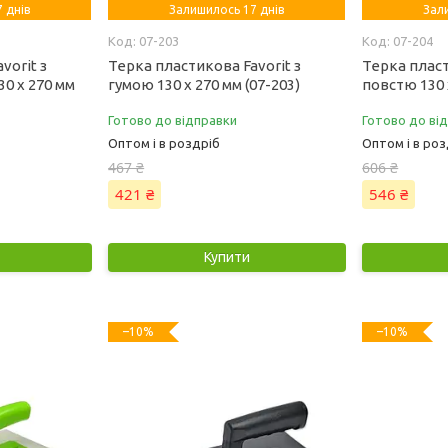
 днів
Залишилось 17 днів
Зал
07-203
07-204
vorit з
Терка пластикова Favorit з
Терка пласт
0 х 270 мм
гумою 130 х 270 мм (07-203)
повстю 130 
Готово до відправки
Готово до ві
Оптом і в роздріб
Оптом і в роз
467 ₴
606 ₴
421 ₴
546 ₴
Купити
–10%
–10%