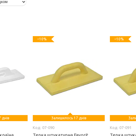
–10%
–10%
 днів
Залишилось 17 днів
Зал
07-090
07-091
країна
Терка штукатурна Favorit
Терка штука