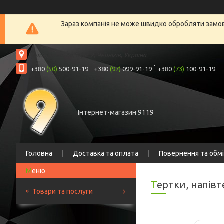
Зараз компанія не може швидко обробляти замовл
вул. Шрага, 6а, офіс 2, Чернігів, Україна
+380
(50)
500-91-19
+380
(97)
099-91-19
+380
(73)
100-91-19
Інтернет-магазин 9119
Головна
Доставка та оплата
Повернення та обм
Тертки, напів
Товари та послуги