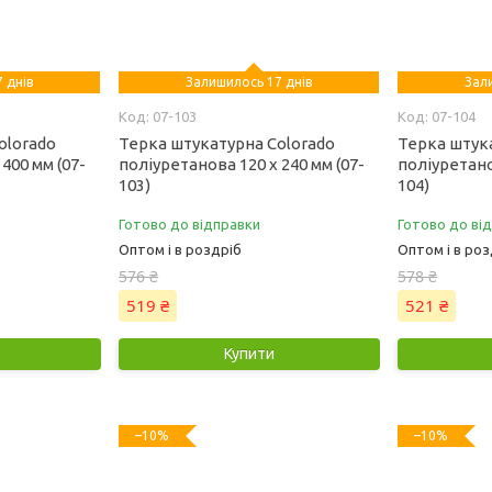
 днів
Залишилось 17 днів
Зал
07-103
07-104
olorado
Терка штукатурна Colorado
Терка штук
400 мм (07-
поліуретанова 120 х 240 мм (07-
поліуретано
103)
104)
Готово до відправки
Готово до ві
Оптом і в роздріб
Оптом і в роз
576 ₴
578 ₴
519 ₴
521 ₴
Купити
–10%
–10%