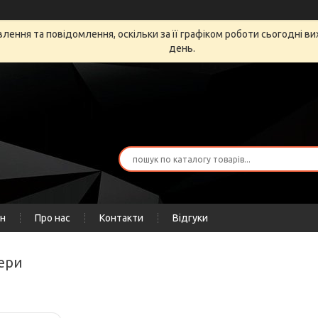
ення та повідомлення, оскільки за її графіком роботи сьогодні в
день.
ін
Про нас
Контакти
Відгуки
тери