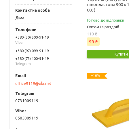
пінопластова 900 х 1
003)
Діма
Готово до відправки
Оптом і в роздріб
110 ₴
+380 (50) 500-91-19
99 ₴
Viber
+380 (97) 099-91-19
Купити
+380 (73) 100-91-19
Telegram
–10%
office9119@ukr.net
0731009119
0505009119