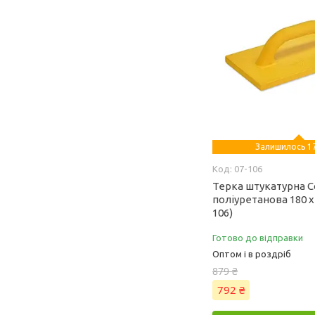
Залишилось 17
07-106
Терка штукатурна C
поліуретанова 180 х 
106)
Готово до відправки
Оптом і в роздріб
879 ₴
792 ₴