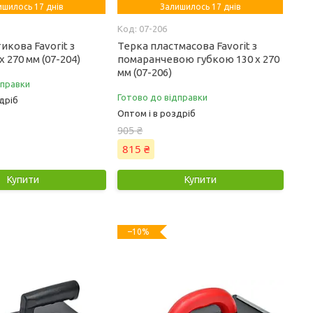
ишилось 17 днів
Залишилось 17 днів
07-206
икова Favorit з
Терка пластмасова Favorit з
х 270 мм (07-204)
помаранчевою губкою 130 х 270
мм (07-206)
дправки
Готово до відправки
дріб
Оптом і в роздріб
905 ₴
815 ₴
Купити
Купити
–10%