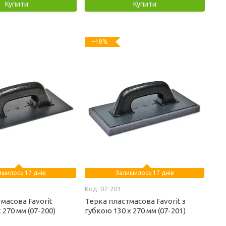
Купити
Купити
–10%
ишилось 17 днів
Залишилось 17 днів
07-201
масова Favorit
Терка пластмасова Favorit з
 270 мм (07-200)
губкою 130 х 270 мм (07-201)