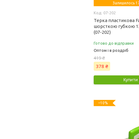
Залишилось 17
07-202
Терка пластикова Fa
шорсткою губкою 13
(07-202)
Готово до відправки
Оптом і в роздріб
419 ₴
378 ₴
Купити
–10%