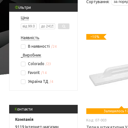
Фільтри
Ціна
–10%
Наявність
В наявності
24
_Виробник
Colorado
23
Favorit
14
Україна ТД
4
Контакти
Залишилось 17
07-003
9119 Інтернет-магазин
Терка штукатурна У