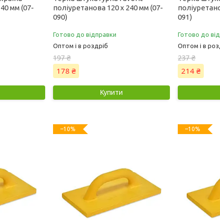
40 мм (07-
поліуретанова 120 х 240 мм (07-
поліуретано
090)
091)
Готово до відправки
Готово до ві
Оптом і в роздріб
Оптом і в роз
197 ₴
237 ₴
178 ₴
214 ₴
Купити
–10%
–10%