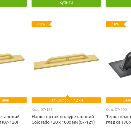
Купити
–10%
–10%
 днів
Залишилось 17 днів
Зал
07-121
07-200
ретановий
Напівтерток поліуретановий
Терка пласт
 (07-120)
Colorado 120 х 1000 мм (07-121)
гладка 130 х