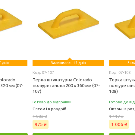
 днів
Залишилось 17 днів
Зал
07-107
07-108
olorado
Терка штукатурна Colorado
Терка штук
320 мм (07-
поліуретанова 200 х 360 мм (07-
поліуретано
107)
108)
Готово до відправки
Готово до ві
Оптом і в роздріб
Оптом і в роз
1 083 ₴
1 117 ₴
975 ₴
1 006 ₴