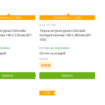
ишилось 17 днів
Залишилось 17 днів
07-105
атурна Colorado
Терка штукатурна Colorado
ва 140 х 320 мм (07-
поліуретанова 140 х 280 мм (07-
105)
дправки
Готово до відправки
дріб
Оптом і в роздріб
615 ₴
554 ₴
Купити
Купити
–10%