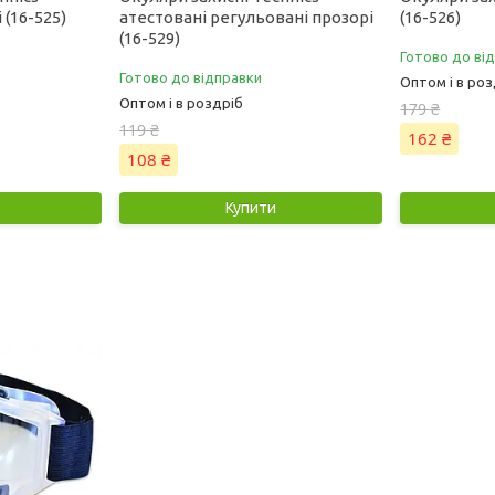
 (16-525)
атестовані регульовані прозорі
(16-526)
(16-529)
Готово до ві
Готово до відправки
Оптом і в роз
Оптом і в роздріб
179 ₴
119 ₴
162 ₴
108 ₴
Купити