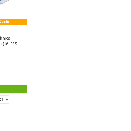
 днів
hnics
 (16-535)