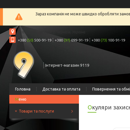
Зараз компанія не може швидко обробляти замовл
вул. Шрага, 6а, офіс 2, Чернігів, Україна
+380
(50)
500-91-19
+380
(97)
099-91-19
+380
(73)
100-91-19
Інтернет-магазин 9119
Головна
Доставка та оплата
Повернення та обм
Окуляри захис
Товари та послуги