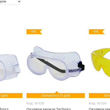
–9%
–9%
 днів
Залишилось 16 днів
Зал
16-529
16-526
hnics
Окуляри захисні Technics
Окуляри зах