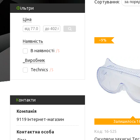
Фільтри
Ціна
–9%
Наявність
В наявності
5
_Виробник
Technics
5
Контакти
9119 Інтернет-магазин
Залишилось 16
16-525
Окуляри захисні Tec