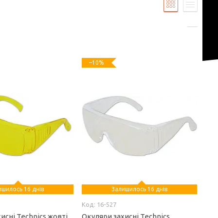
–10%
ишилось 16 днів
Залишилось 16 днів
16-527
исні Technics жовті
Окуляри захисні Technics