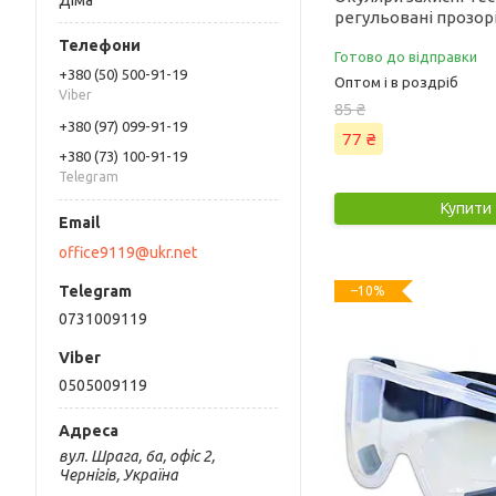
Діма
регульовані прозорі
Готово до відправки
+380 (50) 500-91-19
Оптом і в роздріб
Viber
85 ₴
+380 (97) 099-91-19
77 ₴
+380 (73) 100-91-19
Telegram
Купити
office9119@ukr.net
–10%
0731009119
0505009119
вул. Шрага, 6а, офіс 2,
Чернігів, Україна