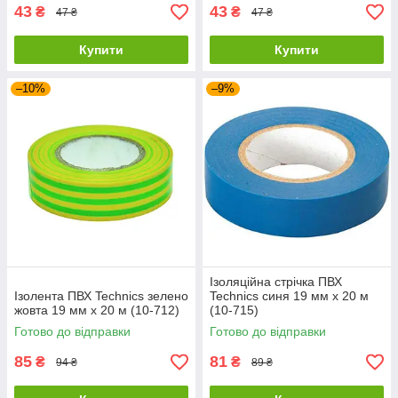
43
43
₴
₴
47 ₴
47 ₴
Купити
Купити
–10%
–9%
Ізоляційна стрічка ПВХ
Ізолента ПВХ Technics зелено
Technics синя 19 мм х 20 м
жовта 19 мм х 20 м (10-712)
(10-715)
Готово до відправки
Готово до відправки
85
81
₴
₴
94 ₴
89 ₴