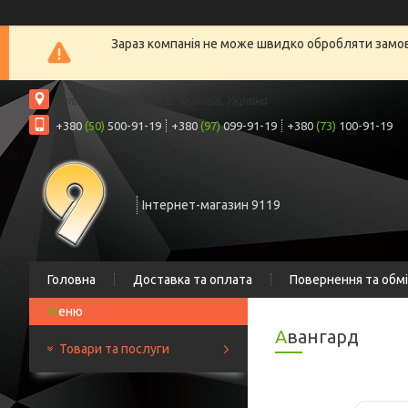
Зараз компанія не може швидко обробляти замовл
вул. Шрага, 6а, офіс 2, Чернігів, Україна
+380
(50)
500-91-19
+380
(97)
099-91-19
+380
(73)
100-91-19
Інтернет-магазин 9119
Головна
Доставка та оплата
Повернення та обм
Авангард
Товари та послуги