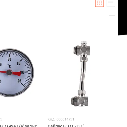
49
000014791
CO 494 1/4″ заднє
Байпас ECO 02D 1″