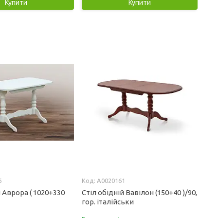
Купити
Купити
6
А0020161
й Аврора ( 1020+330
Стіл обідній Вавілон (150+40 )/90,
гор. італійськи