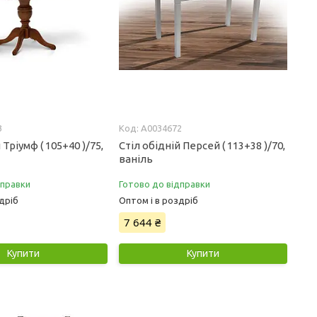
3
А0034672
 Тріумф ( 105+40 )/75,
Стіл обідній Персей ( 113+38 )/70,
ваніль
дправки
Готово до відправки
дріб
Оптом і в роздріб
7 644 ₴
Купити
Купити