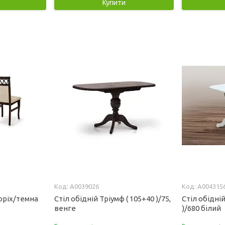
Купити
А0039026
А004315
оріх/темна
Стіл обідній Тріумф ( 105+40 )/75,
Стіл обідні
венге
)/680 білий