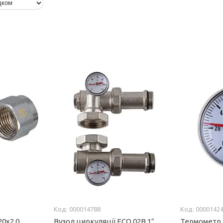
000014788
0000142
20х2.0
Вузол циркуляції ECO 02B 1″
Термометр E