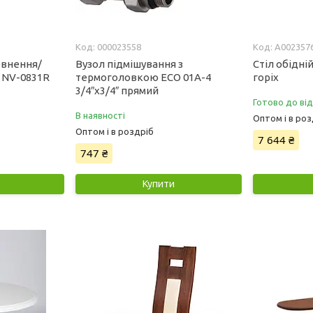
000023558
А002357
овнення/
Вузол пiдмiшування з
Стіл обідній
 NV-0831R
термоголовкою ECO 01A-4
горіх
3/4″х3/4″ прямий
Готово до ві
В наявності
Оптом і в роз
Оптом і в роздріб
7 644 ₴
747 ₴
Купити