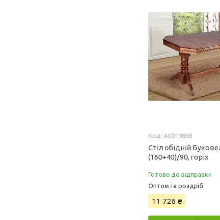
А0019868
Стіл обідній Букове
(160+40)/90, горіх
Готово до відправки
Оптом і в роздріб
11 726 ₴