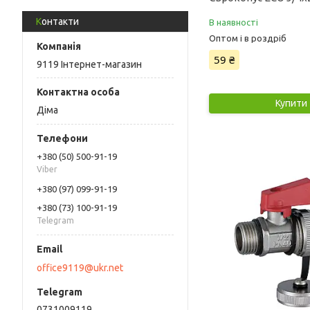
Контакти
В наявності
Оптом і в роздріб
59 ₴
9119 Інтернет-магазин
Купити
Діма
+380 (50) 500-91-19
Viber
+380 (97) 099-91-19
+380 (73) 100-91-19
Telegram
office9119@ukr.net
0731009119