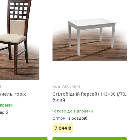
8
А0034673
иель, горіх
Стіл обідній Персей ( 113+38 )/70,
білий
дправки
Готово до відправки
дріб
Оптом і в роздріб
7 644 ₴