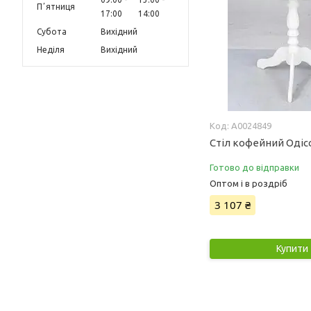
Пʼятниця
17:00
14:00
Субота
Вихідний
Неділя
Вихідний
А0024849
Стіл кофейний Одісс
Готово до відправки
Оптом і в роздріб
3 107 ₴
Купити