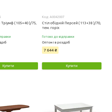
6
А0042007
 Тріумф ( 105+40 )/75,
Стіл обідній Персей ( 113+38 )/70,
тем. горіх
дправки
Готово до відправки
дріб
Оптом і в роздріб
7 644 ₴
Купити
Купити