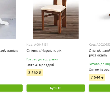
А0047151
А002075
ей, ваніль
Стілець Чарлі, горіх
Стіл обідній
рустикаль
Готово до відправки
Готово до ві
Оптом і в роздріб
Оптом і в роз
3 562 ₴
7 644 ₴
Купити