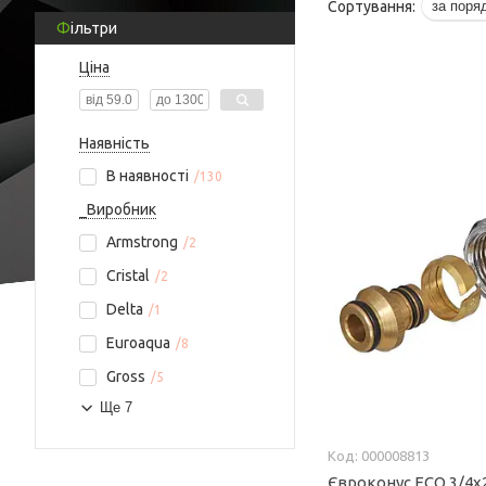
Фільтри
Ціна
Наявність
В наявності
130
_Виробник
Armstrong
2
Cristal
2
Delta
1
Euroaqua
8
Gross
5
Ще 7
000008813
Євроконус ECO 3/4х