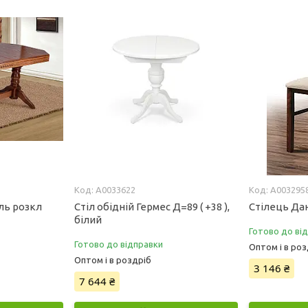
А0033622
А003295
ль розкл
Стіл обідній Гермес Д=89 ( +38 ),
Стілець Дан
білий
Готово до ві
Готово до відправки
Оптом і в роз
Оптом і в роздріб
3 146 ₴
7 644 ₴