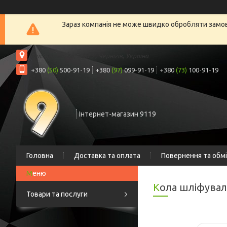
Зараз компанія не може швидко обробляти замовл
вул. Шрага, 6а, офіс 2, Чернігів, Україна
+380
(50)
500-91-19
+380
(97)
099-91-19
+380
(73)
100-91-19
Інтернет-магазин 9119
Головна
Доставка та оплата
Повернення та обм
Кола шліфувал
Товари та послуги