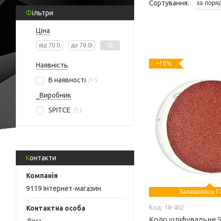
Фільтри
Ціна
–10%
Наявність
В наявності
15
_Виробник
SPITCE
15
Контакти
9119 Інтернет-магазин
Залишилось 17
18-402
Коло шліфувальне S