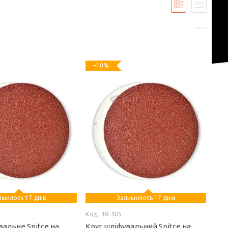
–10%
ишилось 17 днів
Залишилось 17 днів
18-405
альне Spitce на
Круг шліфувальний Spitce на