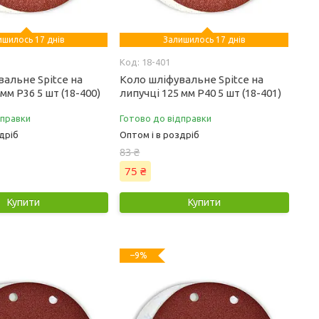
ишилось 17 днів
Залишилось 17 днів
18-401
альне Spitce на
Коло шліфувальне Spitce на
мм Р36 5 шт (18-400)
липучці 125 мм Р40 5 шт (18-401)
дправки
Готово до відправки
дріб
Оптом і в роздріб
83 ₴
75 ₴
Купити
Купити
–9%