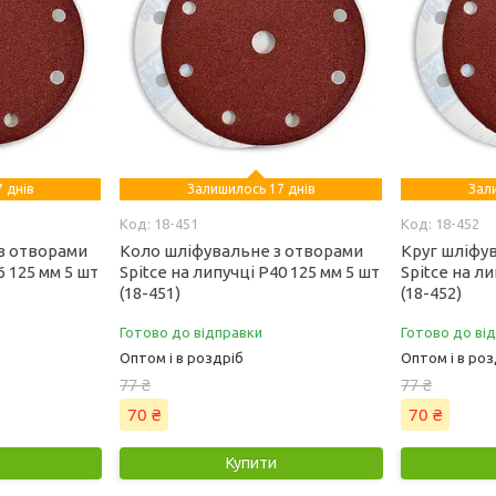
 днів
Залишилось 17 днів
Зал
18-451
18-452
з отворами
Коло шліфувальне з отворами
Круг шліфу
6 125 мм 5 шт
Spitce на липучці Р40 125 мм 5 шт
Spitce на ли
(18-451)
(18-452)
Готово до відправки
Готово до ві
Оптом і в роздріб
Оптом і в роз
77 ₴
77 ₴
70 ₴
70 ₴
Купити