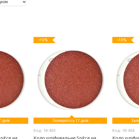
–10%
–10%
 днів
Залишилось 17 днів
Зал
18-403
18-404
pitce на
Коло шліфувальне Spitce на
Коло шліфув