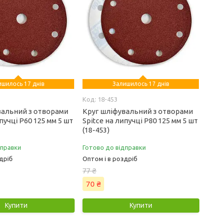
ишилось 17 днів
Залишилось 17 днів
18-453
вальний з отворами
Круг шліфувальний з отворами
пучці Р60 125 мм 5 шт
Spitce на липучці Р80 125 мм 5 шт
(18-453)
дправки
Готово до відправки
дріб
Оптом і в роздріб
77 ₴
70 ₴
Купити
Купити