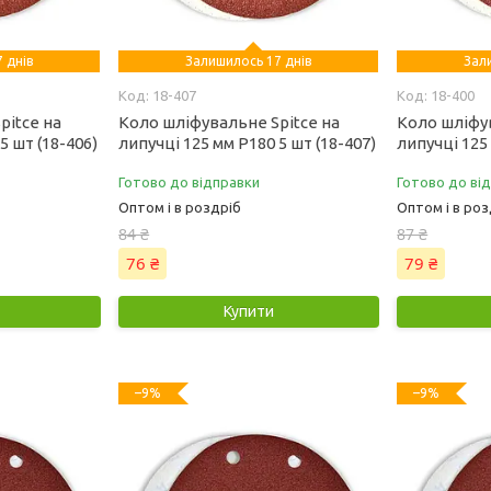
 днів
Залишилось 17 днів
Зал
18-407
18-400
pitce на
Коло шліфувальне Spitce на
Коло шліфув
5 шт (18-406)
липучці 125 мм Р180 5 шт (18-407)
липучці 125 
Готово до відправки
Готово до ві
Оптом і в роздріб
Оптом і в роз
84 ₴
87 ₴
76 ₴
79 ₴
Купити
–9%
–9%