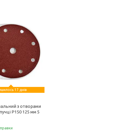
ишилось 17 днів
вальний з отворами
пучці Р150 125 мм 5
дправки