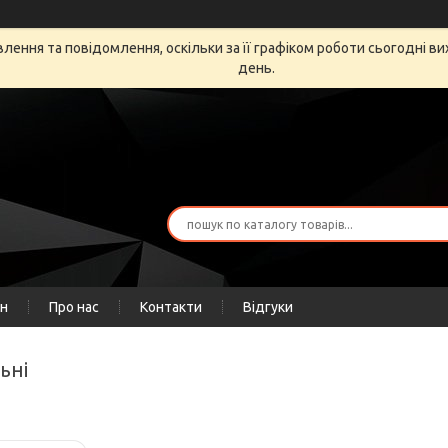
ення та повідомлення, оскільки за її графіком роботи сьогодні в
день.
ін
Про нас
Контакти
Відгуки
ьні