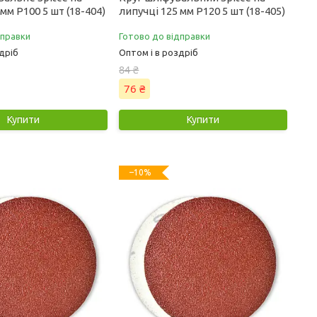
мм Р100 5 шт (18-404)
липучці 125 мм Р120 5 шт (18-405)
дправки
Готово до відправки
дріб
Оптом і в роздріб
84 ₴
76 ₴
Купити
Купити
–10%