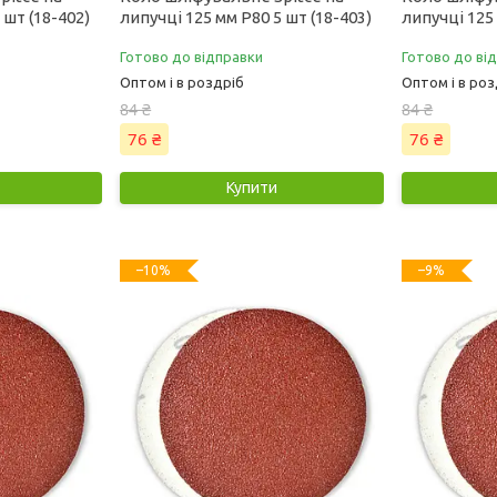
 шт (18-402)
липучці 125 мм Р80 5 шт (18-403)
липучці 125 
Готово до відправки
Готово до ві
Оптом і в роздріб
Оптом і в роз
84 ₴
84 ₴
76 ₴
76 ₴
Купити
–10%
–9%