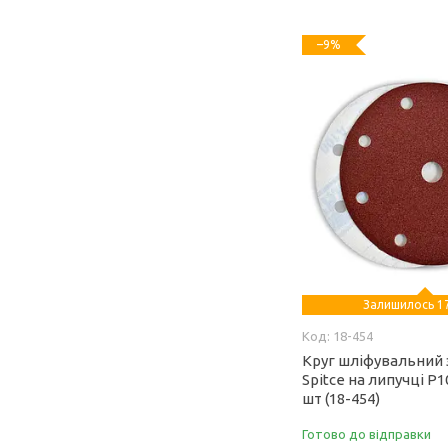
–9%
Залишилось 17
18-454
Круг шліфувальний 
Spitce на липучці Р1
шт (18-454)
Готово до відправки