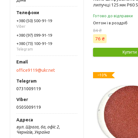
Діма
липучці 125 мм Р60 5
Готово до відправки
+380 (50) 500-91-19
Оптом і в роздріб
Viber
84 ₴
+380 (97) 099-91-19
76 ₴
+380 (73) 100-91-19
Telegram
Купити
office9119@ukr.net
–10%
0731009119
0505009119
вул. Шрага, 6а, офіс 2,
Чернігів, Україна