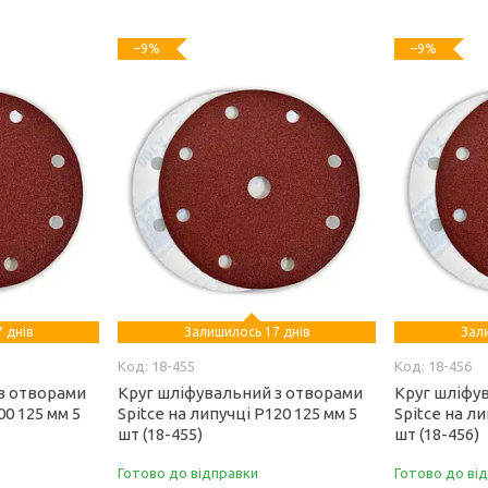
–9%
–9%
 днів
Залишилось 17 днів
Зал
18-455
18-456
з отворами
Круг шліфувальний з отворами
Круг шліфу
00 125 мм 5
Spitce на липучці Р120 125 мм 5
Spitce на ли
шт (18-455)
шт (18-456)
Готово до відправки
Готово до ві