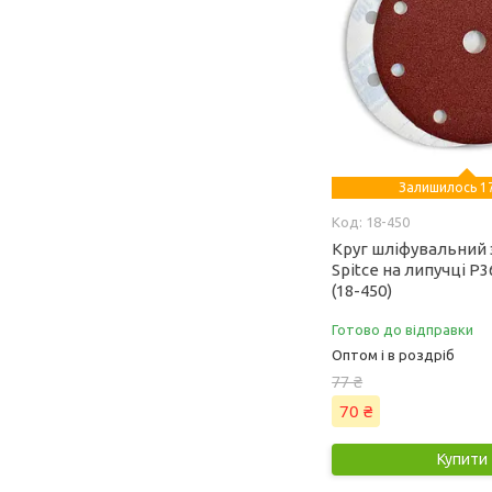
Залишилось 17
18-450
Круг шліфувальний 
Spitce на липучці Р3
(18-450)
Готово до відправки
Оптом і в роздріб
77 ₴
70 ₴
Купити