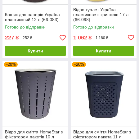
Відро туалет Україна
Кошик для паперів Україна
пластикове з кришкою 17 л
пластиковий 12 л (66-083)
(66-098)
Готово до відправки
Готово до відправки
227
1 062
₴
₴
252 ₴
1 180 ₴
Купити
Купити
–20%
–20%
Відро для сміття HomeStar з
Відро для сміття HomeStar з
фіксатором пакетів 10 л
фіксатором пакета 11 л