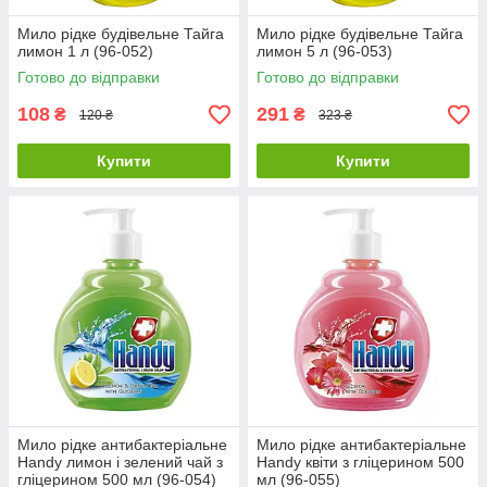
Мило рідке будівельне Тайга
Мило рідке будівельне Тайга
лимон 1 л (96-052)
лимон 5 л (96-053)
Готово до відправки
Готово до відправки
108
291
₴
₴
120 ₴
323 ₴
Купити
Купити
Мило рідке антибактеріальне
Мило рідке антибактеріальне
Handy лимон і зелений чай з
Handy квіти з гліцерином 500
гліцерином 500 мл (96-054)
мл (96-055)