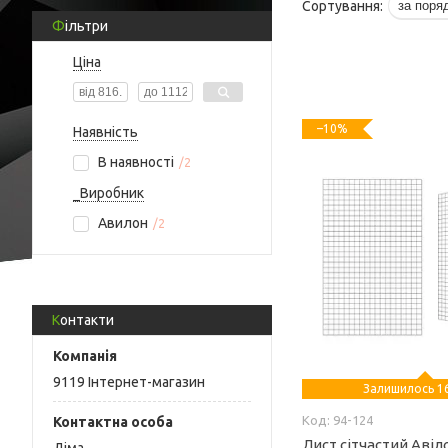
Фільтри
Ціна
–10%
Наявність
В наявності
2
_Виробник
Авилон
2
Контакти
9119 Інтернет-магазин
Залишилось 16
94-124
Лист сітчастий Авіл