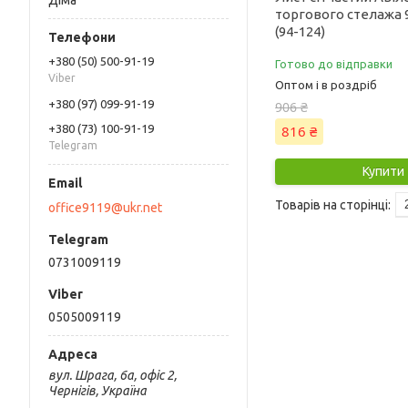
Діма
торгового стелажа 9
(94-124)
+380 (50) 500-91-19
Готово до відправки
Viber
Оптом і в роздріб
+380 (97) 099-91-19
906 ₴
816 ₴
+380 (73) 100-91-19
Telegram
Купити
office9119@ukr.net
0731009119
0505009119
вул. Шрага, 6а, офіс 2,
Чернігів, Україна