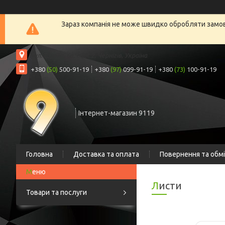
Зараз компанія не може швидко обробляти замовл
вул. Шрага, 6а, офіс 2, Чернігів, Україна
+380
(50)
500-91-19
+380
(97)
099-91-19
+380
(73)
100-91-19
Інтернет-магазин 9119
Головна
Доставка та оплата
Повернення та обм
Листи
Товари та послуги