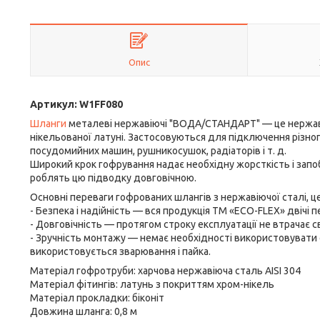
Опис
Артикул: W1FF080
Шланги
металеві нержавіючі "ВОДА/СТАНДАРТ" — це нержаві
нікельованої латуні. Застосовуються для підключення різно
посудомийних машин, рушникосушок, радіаторів і т. д.
Широкий крок гофрування надає необхідну жорсткість і запобіг
роблять цю підводку довговічною.
Основні переваги гофрованих шлангів з нержавіючої сталі, це
- Безпека і надійність — вся продукція ТМ «ЕСО-FLEX» двічі п
- Довговічність — протягом строку експлуатації не втрачає с
- Зручність монтажу — немає необхідності використовувати
використовується зварювання і пайка.
Матеріал гофротруби: харчова нержавіюча сталь AISI 304
Матеріал фітингів: латунь з покриттям хром-нікель
Матеріал прокладки: біконіт
Довжина шланга: 0,8 м