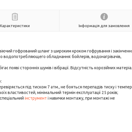
Характеристики
Інформація для замовлення
ючий гофрований шланг з широким кроком гофрування і закінченн
го водопотребляющего обладнання: бойлерів, водонагрівачів,
ає появі сторонніх шумів і вібрації. Відсутність корозійних матеріа
:
еревіряється під тиском 7 атм., не бояться перепадів тиску і темпер
воїх властивостей, мінімальний термін експлуатації 25 років;
 спеціальний
інструмент
і навички монтажу, при монтажі не