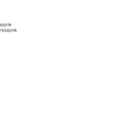
адусів
градусів