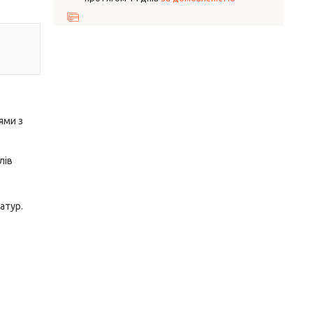
ями з
лів
атур.