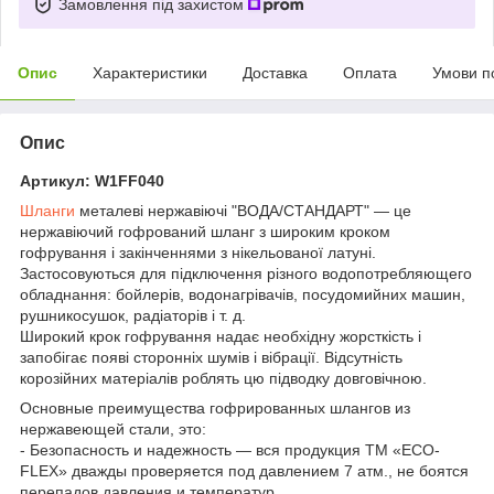
Замовлення під захистом
Опис
Характеристики
Доставка
Оплата
Умови п
Опис
Артикул: W1FF040
Шланги
металеві нержавіючі "ВОДА/СТАНДАРТ" — це
нержавіючий гофрований шланг з широким кроком
гофрування і закінченнями з нікельованої латуні.
Застосовуються для підключення різного водопотребляющего
обладнання: бойлерів, водонагрівачів, посудомийних машин,
рушникосушок, радіаторів і т. д.
Широкий крок гофрування надає необхідну жорсткість і
запобігає появі сторонніх шумів і вібрації. Відсутність
корозійних матеріалів роблять цю підводку довговічною.
Основные преимущества гофрированных шлангов из
нержавеющей стали, это:
- Безопасность и надежность — вся продукция ТМ «EСO-
FLEX» дважды проверяется под давлением 7 атм., не боятся
перепадов давления и температур.