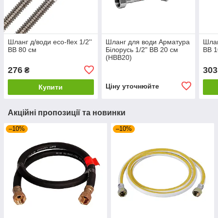
Шланг д/води eco-flex 1/2''
Шланг для води Арматура
Шлан
ВВ 80 см
Білорусь 1/2" ВВ 20 см
ВВ 1
(HBB20)
276
303
₴
Ціну уточнюйте
Купити
Акційні пропозиції та новинки
–10%
–10%