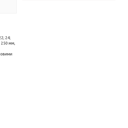
22; 24;
 250 мм,
абовими