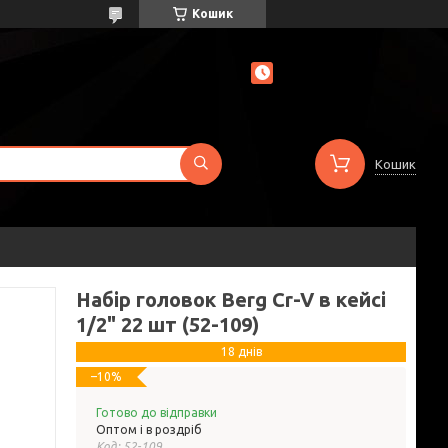
Кошик
Кошик
Набір головок Berg Cr-V в кейсі
1/2" 22 шт (52-109)
18 днів
–10%
Готово до відправки
Оптом і в роздріб
Код:
52-109