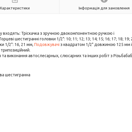
Характеристики
Інформація для замовлення
ру входять: Тріскачка з зручною двокомпонентною ручкою і
орцеві шестигранні головки 1/2": 10; 11; 12; 13; 14; 15; 16; 17; 18; 19; 
и 1/2": 16, 21 мм,
Подовжувачі
з квадратом 1/2" довжиною 125 мм і
 трипозиційний.
 та виконання автослесарных, слюсарних та інших робіт з Різьбаб
ева шестигранна