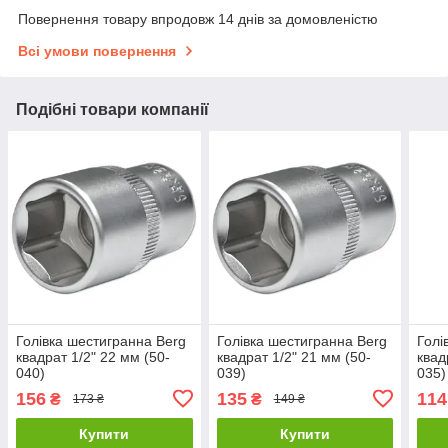
Повернення товару впродовж 14 днів за домовленістю
Всі умови повернення
Подібні товари компанії
Голівка шестигранна Berg
Голівка шестигранна Berg
Голі
квадрат 1/2" 22 мм (50-
квадрат 1/2" 21 мм (50-
квад
040)
039)
035)
156
135
114
₴
₴
173 ₴
149 ₴
Купити
Купити