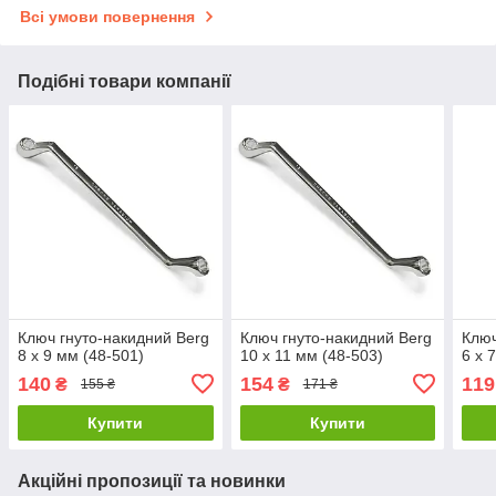
Всі умови повернення
Подібні товари компанії
Ключ гнуто-накидний Berg
Ключ гнуто-накидний Berg
Ключ
8 х 9 мм (48-501)
10 х 11 мм (48-503)
6 х 
140
154
119
₴
₴
155 ₴
171 ₴
Купити
Купити
Акційні пропозиції та новинки