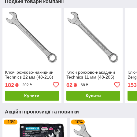
Подібні товари компанії
Ключ рожково-накидний
Ключ рожково-накидний
Ключ
Technics 22 мм (48-216)
Technics 11 мм (48-205)
Berg
182
62
153
₴
₴
202 ₴
68 ₴
Купити
Купити
Акційні пропозиції та новинки
–10%
–10%