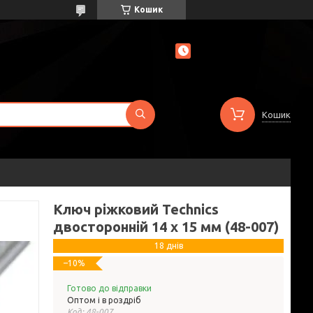
Кошик
Кошик
Ключ ріжковий Technics
двосторонній 14 х 15 мм (48-007)
18 днів
–10%
Готово до відправки
Оптом і в роздріб
Код:
48-007