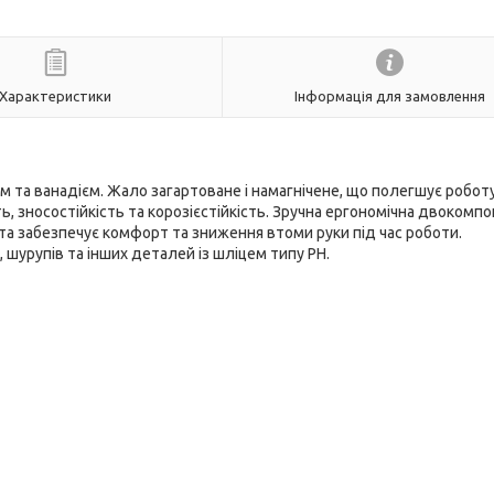
Характеристики
Інформація для замовлення
м та ванадієм. Жало загартоване і намагнічене, що полегшує роботу
ь, зносостійкість та корозієстійкість. Зручна ергономічна двокомп
і та забезпечує комфорт та зниження втоми руки під час роботи.
 шурупів та інших деталей із шліцем типу PH.