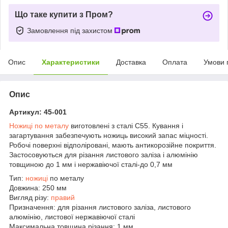
Що таке купити з Пром?
Замовлення під захистом
Опис
Характеристики
Доставка
Оплата
Умови 
Опис
Артикул: 45-001
Ножиці по металу
виготовлені з сталі С55. Кування і
загартування забезпечують ножиць високий запас міцності.
Робочі поверхні відполіровані, мають антикорозійне покриття.
Застосовуються для різання листового заліза і алюмінію
товщиною до 1 мм і нержавіючої сталі-до 0,7 мм
Тип:
ножиці
по металу
Довжина: 250 мм
Вигляд різу:
правий
Призначення: для різання листового заліза, листового
алюмінію, листової нержавіючої сталі
Максимальна товщина різання: 1 мм