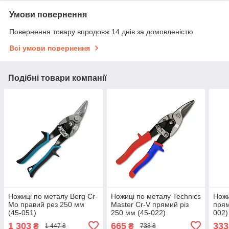
Умови повернення
Повернення товару впродовж 14 днів за домовленістю
Всі умови повернення
Подібні товари компанії
Ножиці по металу Berg Cr-
Ножиці по металу Technics
Ножи
Mo правий рез 250 мм
Master Cr-V прямий різ
прям
(45-051)
250 мм (45-022)
002)
1 303
665
333
₴
₴
1 447 ₴
738 ₴