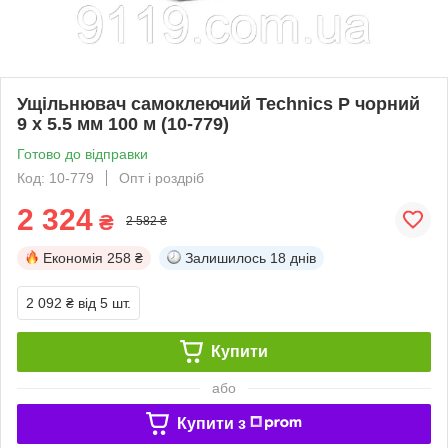
Ущільнювач самоклеючий Technics Р чорний
9 х 5.5 мм 100 м (10-779)
Готово до відправки
Код: 10-779
Опт і роздріб
2 324
₴
2 582 ₴
Економія
258 ₴
Залишилось
18 днів
2 092 ₴
від 5 шт.
Купити
або
Купити з