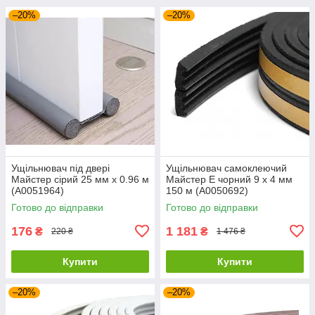
–20%
–20%
Ущільнювач під двері
Ущільнювач самоклеючий
Майстер сірий 25 мм х 0.96 м
Майстер E чорний 9 х 4 мм
(А0051964)
150 м (А0050692)
Готово до відправки
Готово до відправки
176
1 181
₴
₴
220 ₴
1 476 ₴
Купити
Купити
–20%
–20%