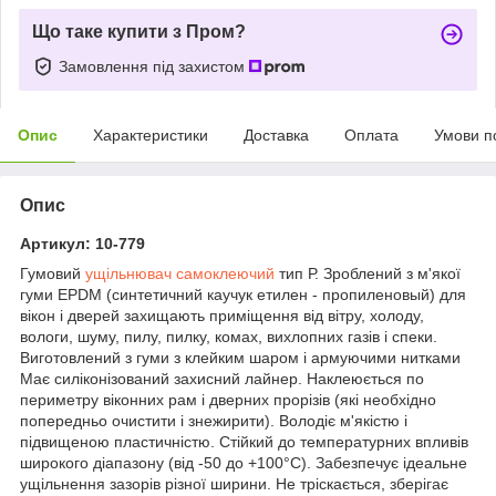
Що таке купити з Пром?
Замовлення під захистом
Опис
Характеристики
Доставка
Оплата
Умови п
Опис
Артикул: 10-779
Гумовий
ущільнювач самоклеючий
тип Р. Зроблений з м'якої
гуми EPDM (синтетичний каучук етилен - пропиленовый) для
вікон і дверей захищають приміщення від вітру, холоду,
вологи, шуму, пилу, пилку, комах, вихлопних газів і спеки.
Виготовлений з гуми з клейким шаром і армуючими нитками
Має силіконізований захисний лайнер. Наклеюється по
периметру віконних рам і дверних прорізів (які необхідно
попередньо очистити і знежирити). Володіє м'якістю і
підвищеною пластичністю. Стійкий до температурних впливів
широкого діапазону (від -50 до +100°С). Забезпечує ідеальне
ущільнення зазорів різної ширини. Не тріскається, зберігає