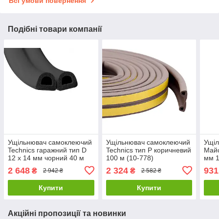
Всі умови повернення
Подібні товари компанії
Ущільнювач самоклеючий
Ущільнювач самоклеючий
Ущі
Technics гаражний тип D
Technics тип Р коричневий
Майс
12 х 14 мм чорний 40 м
100 м (10-778)
мм 1
(10-783)
2 648
2 324
931
₴
₴
2 942 ₴
2 582 ₴
Купити
Купити
Акційні пропозиції та новинки