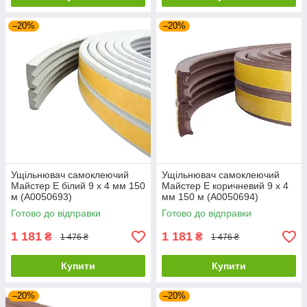
–20%
–20%
Ущільнювач самоклеючий
Ущільнювач самоклеючий
Майстер E білий 9 х 4 мм 150
Майстер E коричневий 9 х 4
м (А0050693)
мм 150 м (А0050694)
Готово до відправки
Готово до відправки
1 181
1 181
₴
₴
1 476 ₴
1 476 ₴
Купити
Купити
–20%
–20%