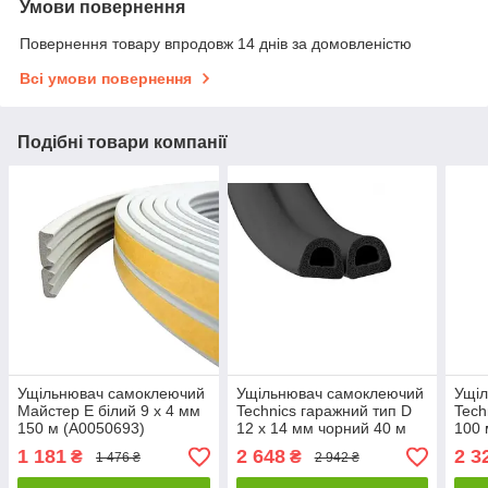
Умови повернення
Повернення товару впродовж 14 днів за домовленістю
Всі умови повернення
Подібні товари компанії
Ущільнювач самоклеючий
Ущільнювач самоклеючий
Ущі
Майстер E білий 9 х 4 мм
Technics гаражний тип D
Tech
150 м (А0050693)
12 х 14 мм чорний 40 м
100 
(10-783)
1 181
2 648
2 3
₴
₴
1 476 ₴
2 942 ₴