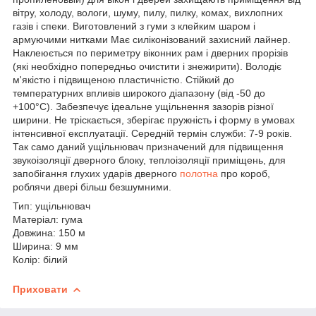
вітру, холоду, вологи, шуму, пилу, пилку, комах, вихлопних
газів і спеки. Виготовлений з гуми з клейким шаром і
армуючими нитками Має силіконізований захисний лайнер.
Наклеюється по периметру віконних рам і дверних прорізів
(які необхідно попередньо очистити і знежирити). Володіє
м'якістю і підвищеною пластичністю. Стійкий до
температурних впливів широкого діапазону (від -50 до
+100°С). Забезпечує ідеальне ущільнення зазорів різної
ширини. Не тріскається, зберігає пружність і форму в умовах
інтенсивної експлуатації. Середній термін служби: 7-9 років.
Так само даний ущільнювач призначений для підвищення
звукоізоляції дверного блоку, теплоізоляції приміщень, для
запобігання глухих ударів дверного
полотна
про короб,
роблячи двері більш безшумними.
Тип: ущільнювач
Матеріал: гума
Довжина: 150 м
Ширина: 9 мм
Колір: білий
Приховати