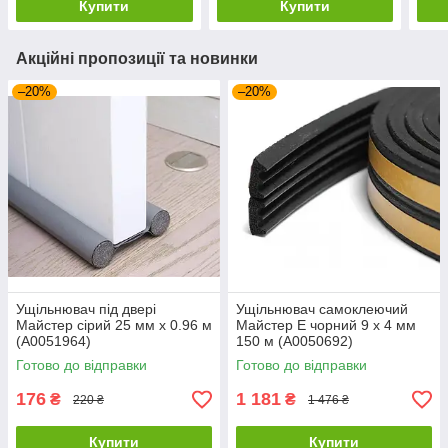
Купити
Купити
Акційні пропозиції та новинки
–20%
–20%
Ущільнювач під двері
Ущільнювач самоклеючий
Майстер сірий 25 мм х 0.96 м
Майстер E чорний 9 х 4 мм
(А0051964)
150 м (А0050692)
Готово до відправки
Готово до відправки
176
1 181
₴
₴
220 ₴
1 476 ₴
Купити
Купити