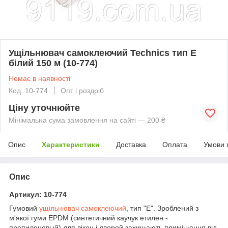
Ущільнювач самоклеючий Technics тип Е
білий 150 м (10-774)
Немає в наявності
Код: 10-774
Опт і роздріб
Ціну уточнюйте
Мінімальна сума замовлення на сайті — 200 ₴
Опис
Характеристики
Доставка
Оплата
Умови 
Опис
Артикул: 10-774
Гумовий
ущільнювач самоклеючий
, тип "Е". Зроблений з
м'якої гуми EPDM (синтетичний каучук етилен -
пропиленовый) для вікон і дверей захищають приміщення від