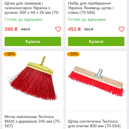
Щітка для тримерів і
Набір для прибирання
газонокосарок Україна з
Україна Лінивець щітка і
ручкою 300 х 44 х 26 мм (70-
совок (70-584)
589)
Готово до відправки
Готово до відправки
396
451
₴
₴
440 ₴
501 ₴
Купити
Купити
–10%
–10%
Мітла нейлонова Technics
MAXI з держаком 240 мм (70-
Щітка синтетична Technics
567)
для плитки 800 мм (70-554)