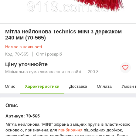
Мітла нейлонова Technics MINI з держаком
240 мм (70-565)
Немає в наявності
Код: 70-565
Опт і роздріб
Ціну уточнюйте
Мінімальна сума замовлення на сайті — 200 ₴
Опис
Характеристики
Доставка
Оплата
Умови 
Опис
Артикул: 70-565
Мітла нейлонова "MINI" зібрана з міцних прутів із пластиковою
основою, призначена для
прибирання
пішохідних доріжок,
присадибних ділянок, виробничих та складських площ. Довга