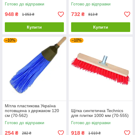
Готово до відправки
Готово до відправки
948
732
₴
₴
1 053 ₴
813 ₴
Купити
Купити
–10%
–10%
Мітла пластикова Україна
потовщена з держаком 120
Щітка синтетична Technics
см (70-562)
для плитки 1000 мм (70-555)
Готово до відправки
Готово до відправки
254
918
₴
₴
282 ₴
1 019 ₴