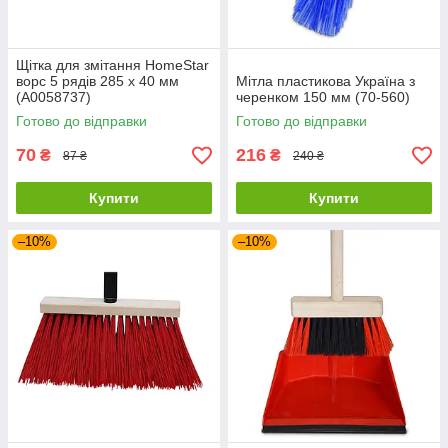
Щітка для змітання HomeStar
ворс 5 рядів 285 х 40 мм
Мітла пластикова Україна з
(А0058737)
черенком 150 мм (70-560)
Готово до відправки
Готово до відправки
70
216
₴
₴
87 ₴
240 ₴
Купити
Купити
–10%
–10%