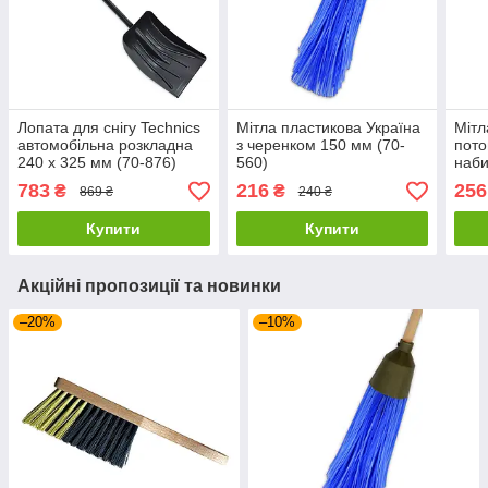
Лопата для снігу Technics
Мітла пластикова Україна
Мітл
автомобільна розкладна
з черенком 150 мм (70-
пото
240 х 325 мм (70-876)
560)
наби
см (
783
216
256
₴
₴
869 ₴
240 ₴
Купити
Купити
Акційні пропозиції та новинки
–20%
–10%