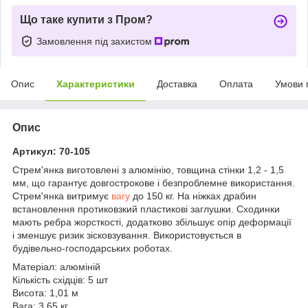
Що таке купити з Пром?
Замовлення під захистом
Опис
Характеристики
Доставка
Оплата
Умови 
Опис
Артикул: 70-105
Стрем'янка виготовлені з алюмінію, товщина стінки 1,2 - 1,5
мм, що гарантує довгострокове і безпроблемне використання.
Стрем'янка витримує
вагу
до 150 кг. На ніжках драбин
встановлення протиковзкий пластикові заглушки. Сходинки
мають ребра жорсткості, додатково збільшує опір деформації
і зменшує ризик зісковзування. Використовується в
будівельно-господарських роботах.
Матеріал: алюміній
Кількість східців: 5 шт
Висота: 1,01 м
Вага: 3,65 кг