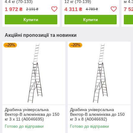
4.4 кг (70-133)
12 кг (70-139)
м 4.
1 972
4 311
7 5
₴
₴
2 191 ₴
4 789 ₴
Купити
Купити
Акційні пропозиції та новинки
–20%
–20%
Драбина універсальна
Драбина універсальна
Вектор-В алюмінієва до 150
Вектор-В алюмінієва до 150
кг 3 х 11 (А0046695)
кг 3 х 8 (А0046692)
Готово до відправки
Готово до відправки