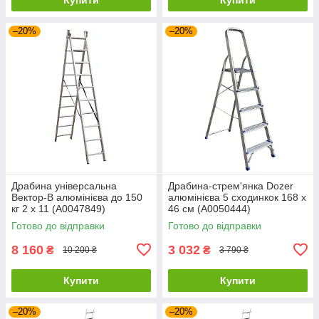
–20%
–20%
Драбина універсальна
Драбина-стрем'янка Dozer
Вектор-В алюмінієва до 150
алюмінієва 5 сходинкок 168 х
кг 2 х 11 (А0047849)
46 см (А0050444)
Готово до відправки
Готово до відправки
8 160
3 032
₴
₴
10 200 ₴
3 790 ₴
Купити
Купити
–20%
–20%