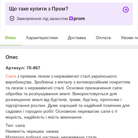
Що таке купити з Пром?
Замовлення під захистом
Опис
Характеристики
Доставка
Оплата
Умови п
Опис
Артикул: 70-867
Сапа
з прямим лезом з нержавіючої сталі українського
виробництва. Зроблена з металу з антикорозійним покриттям
та лезом з нержавіючої сталі. Основне призначення сапи:
обробка та розпушування землі. Використовується для
розчищення землі від бур'янів, трави, бур'яну, прополки і
підгортання рослин. Дуже хороший та надійний помічник для
садових і городніх робіт. Основною перевагою сапи є її
міцність, надійність і якість виконання.
Тип: сапа
Наявність черешка: немає
Матеріал робочої частини: нержавіюча сталь