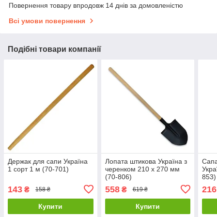
Повернення товару впродовж 14 днів за домовленістю
Всі умови повернення
Подібні товари компанії
Держак для сапи Україна
Лопата штикова Україна з
Сапа
1 сорт 1 м (70-701)
черенком 210 х 270 мм
Укра
(70-806)
853)
143
558
216
₴
₴
158 ₴
619 ₴
Купити
Купити