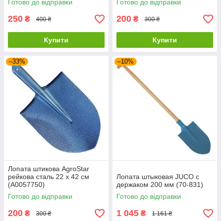
Готово до відправки
Готово до відправки
250
200
₴
₴
400 ₴
300 ₴
Купити
Купити
–33%
–10%
Лопата штикова AgroStar
рейкова сталь 22 х 42 см
Лопата штыковая JUCO с
(А0057750)
держаком 200 мм (70-831)
Готово до відправки
Готово до відправки
200
1 045
₴
₴
300 ₴
1 161 ₴