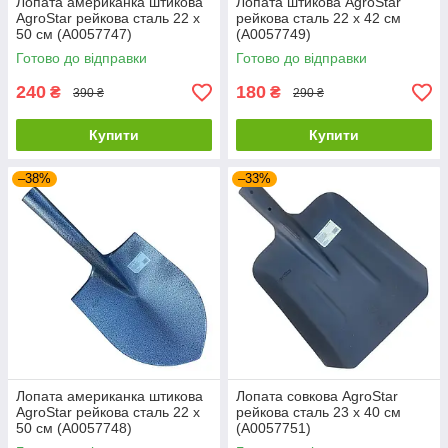
Лопата американка штикова
Лопата штикова AgroStar
AgroStar рейкова сталь 22 х
рейкова сталь 22 х 42 см
50 см (А0057747)
(А0057749)
Готово до відправки
Готово до відправки
240
180
₴
₴
390 ₴
290 ₴
Купити
Купити
–38%
–33%
Лопата американка штикова
Лопата совкова AgroStar
AgroStar рейкова сталь 22 х
рейкова сталь 23 х 40 см
50 см (А0057748)
(А0057751)