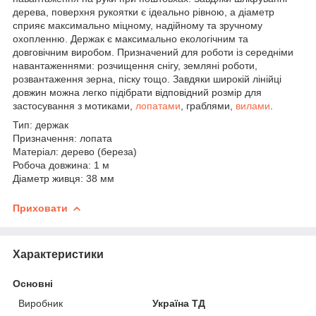
дерева, поверхня рукоятки є ідеально рівною, а діаметр
сприяє максимально міцному, надійному та зручному
охопленню. Держак є максимально екологічним та
довговічним виробом. Призначений для роботи із середніми
навантаженнями: розчищення снігу, земляні роботи,
розвантаження зерна, піску тощо. Завдяки широкій лінійці
довжин можна легко підібрати відповідний розмір для
застосування з мотиками,
лопатами
, граблями,
вилами
.
Тип: держак
Призначення: лопата
Матеріал: дерево (береза)
Робоча довжина: 1 м
Діаметр живця: 38 мм
Приховати
Характеристики
Основні
Виробник
Україна ТД