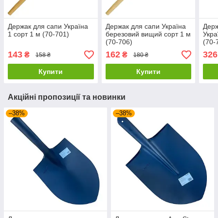
Держак для сапи Україна
Держак для сапи Україна
Держ
1 сорт 1 м (70-701)
березовий вищий сорт 1 м
Укра
(70-706)
(70-
143
162
326
₴
₴
158 ₴
180 ₴
Купити
Купити
Акційні пропозиції та новинки
–38%
–38%