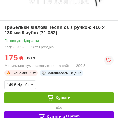
Грабельки віялові Technics з ручкою 410 х
130 мм 9 зубів (71-052)
Готово до відправки
Код: 71-052
Опт і роздріб
175
₴
194 ₴
Мінімальна сума замовлення на сайті — 200 ₴
Економія
19 ₴
Залишилось
18 днів
149 ₴
від 10 шт.
Купити
або
Купити з