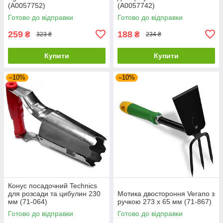
(А0057752)
(А0057742)
Готово до відправки
Готово до відправки
259
188
₴
₴
323 ₴
234 ₴
Купити
Купити
–10%
–10%
Конус посадочний Technics
для розсади та цибулин 230
Мотика двостороння Verano з
мм (71-064)
ручкою 273 х 65 мм (71-867)
Готово до відправки
Готово до відправки