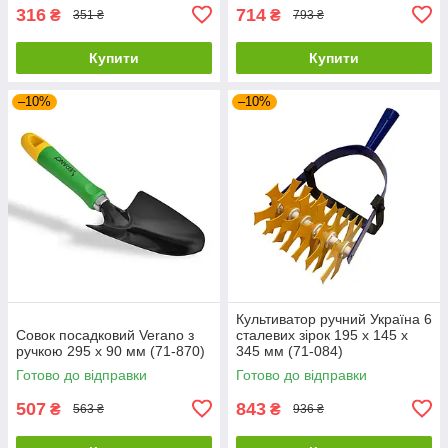
316
714
₴
₴
351 ₴
793 ₴
Купити
Купити
–10%
–10%
Культиватор ручний Україна 6
Совок посадковий Verano з
сталевих зірок 195 х 145 х
ручкою 295 х 90 мм (71-870)
345 мм (71-084)
Готово до відправки
Готово до відправки
507
843
₴
₴
563 ₴
936 ₴