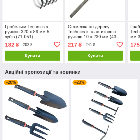
Грабельки Technics з
Стамеска по дереву
Граб
ручкою 320 х 86 мм 5
Technics з пластиковою
Tech
зубів (71-051)
ручкою 10 х 230 мм (43-
мм 3
002)
182
217
175
₴
₴
202 ₴
241 ₴
Купити
Купити
Акційні пропозиції та новинки
–20%
–20%