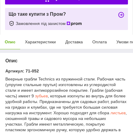
Що таке купити з Пром?
Замовлення під захистом
Опис
Характеристики
Доставка
Оплата
Умови п
Опис
Артикул: 71-052
Веерные грабли Technics из пружинной стали. Рабочая часть
(упругие стальные прутья) изготовлены из углеродистой
стали и имеет антикоррозийное покрытие. Грабли (рабочая
часть) имеет 9
зубьев
, которые изогнуты во внутрь для более
удобной работы. Предназначены для садовых работ, работах
на грядках и клумбах, где не требуется большая силовая
нагрузка на инструмент. Хорошо подходят для сбора
листьев
,
скошенной травы и садового мусора на небольших
участках. Грабли имеют металлическую, покрытую
пластиком эргономичную ручку, которую удобно держать в