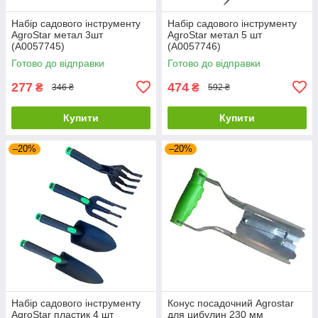
Набір садового інструменту
Набір садового інструменту
AgroStar метал 3шт
AgroStar метал 5 шт
(А0057745)
(А0057746)
Готово до відправки
Готово до відправки
277
474
₴
₴
346 ₴
592 ₴
Купити
Купити
–20%
–20%
Набір садового інструменту
Конус посадочний Agrostar
AgroStar пластик 4 шт
для цибулин 230 мм