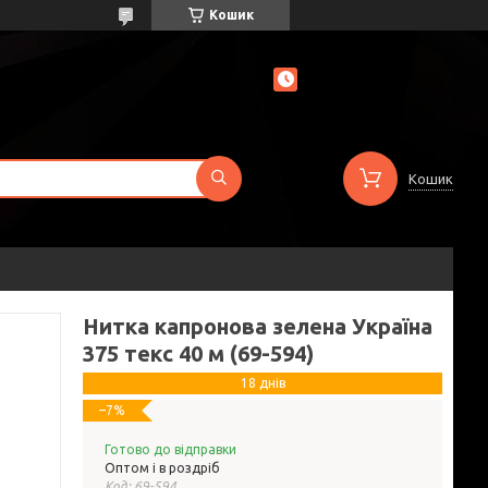
Кошик
Кошик
Нитка капронова зелена Україна
375 текс 40 м (69-594)
18 днів
–7%
Готово до відправки
Оптом і в роздріб
Код:
69-594