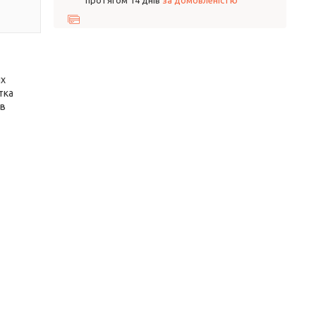
протягом 14 днів
за домовленістю
их
тка
 в