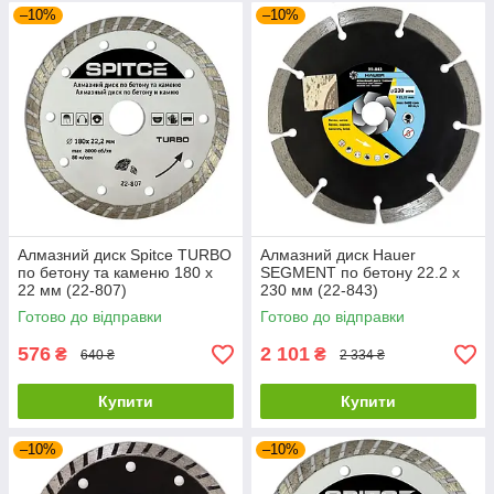
–10%
–10%
Алмазний диск Spitce TURBO
Алмазний диск Hauer
по бетону та каменю 180 х
SEGMENT по бетону 22.2 х
22 мм (22-807)
230 мм (22-843)
Готово до відправки
Готово до відправки
576
2 101
₴
₴
640 ₴
2 334 ₴
Купити
Купити
–10%
–10%