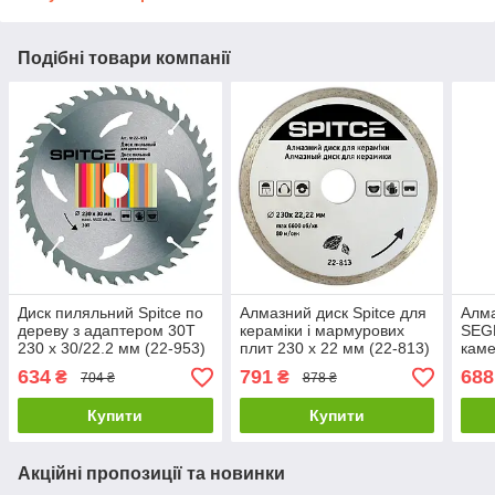
Подібні товари компанії
Диск пиляльний Spitce по
Алмазний диск Spitce для
Алма
дереву з адаптером 30Т
кераміки і мармурових
SEG
230 х 30/22.2 мм (22-953)
плит 230 х 22 мм (22-813)
каме
803)
634
791
688
₴
₴
704 ₴
878 ₴
Купити
Купити
Акційні пропозиції та новинки