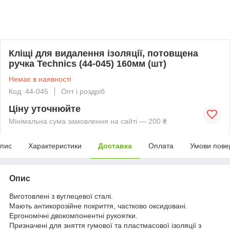
Кліщі для видалення ізоляції, потовщена
ручка Technics (44-045) 160мм (шт)
Немає в наявності
Код: 44-045
Опт і роздріб
Ціну уточнюйте
Мінімальна сума замовлення на сайті — 200 ₴
пис
Характеристики
Доставка
Оплата
Умови пове
Опис
Виготовлені з вуглецевої сталі.
Мають антикорозійне покриття, частково оксидовані.
Ергономічні двокомпонентні рукоятки.
Призначені для зняття гумової та пластмасової ізоляції з