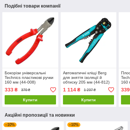
Подібні товари компанії
Бокорізи універсальні
Автоматичні кліщі Berg
Плос
Technics пластикові ручки
для зняття ізоляції й
Tech
160 мм (44-008)
обтиску 205 мм (44-812)
160 
333
1 114
339
₴
₴
370 ₴
1 237 ₴
Купити
Купити
Акційні пропозиції та новинки
–10%
–10%