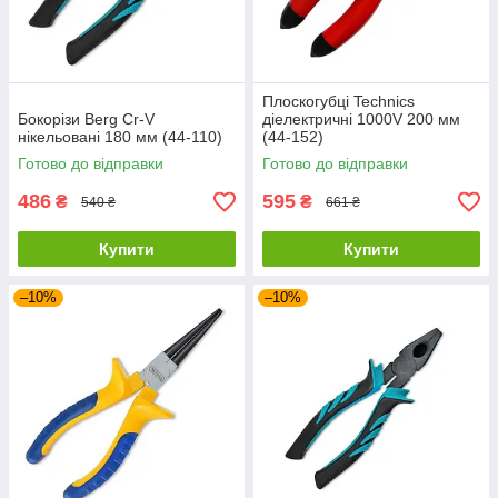
Плоскогубці Technics
Бокорізи Berg Cr-V
діелектричні 1000V 200 мм
нікельовані 180 мм (44-110)
(44-152)
Готово до відправки
Готово до відправки
486
595
₴
₴
540 ₴
661 ₴
Купити
Купити
–10%
–10%