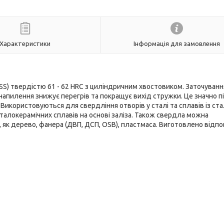
Характеристики
Інформація для замовлення
SS) твердістю 61 - 62 HRC з циліндричним хвостовиком. Заточуванн
 напилення знижує перегрів та покращує вихід стружки. Це значно 
Використовуються для свердління отворів у сталі та сплавів із ста
металокерамічних сплавів на основі заліза. Також свердла можна
 як дерево, фанера (ДВП, ДСП, ОSB), пластмаса. Виготовлено відпо