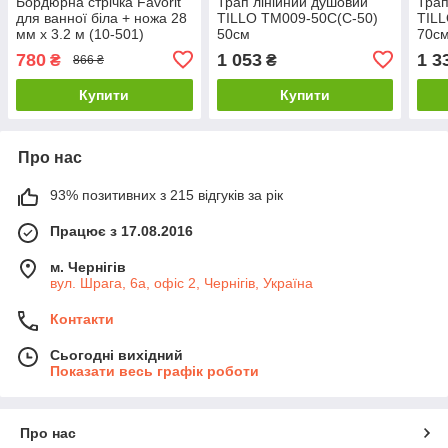
Бордюрна стрічка Favorit
Трап лінійний душовий
Трап
для ванної біла + ножа 28
TILLO TM009-50C(C-50)
TILL
мм х 3.2 м (10-501)
50см
70с
780
1 053
1 3
₴
₴
866 ₴
Купити
Купити
Про нас
93% позитивних з 215 відгуків за рік
Працює з 17.08.2016
м. Чернігів
вул. Шрага, 6а, офіс 2, Чернігів, Україна
Контакти
Сьогодні вихідний
Показати весь графік роботи
Про нас