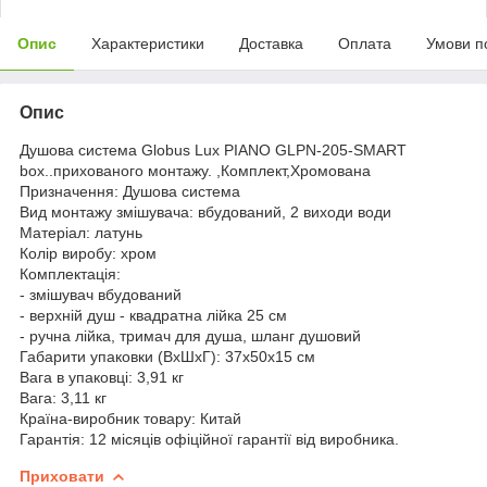
Опис
Характеристики
Доставка
Оплата
Умови п
Опис
Душова система Globus Lux PIANO GLPN-205-SMART
box..прихованого монтажу. ,Комплект,Хромована
Призначення: Душова система
Вид монтажу змішувача: вбудований, 2 виходи води
Матеріал: латунь
Колір виробу: хром
Комплектація:
- змішувач вбудований
- верхній душ - квадратна лійка 25 см
- ручна лійка, тримач для душа, шланг душовий
Габарити упаковки (ВхШхГ): 37х50х15 см
Вага в упаковці: 3,91 кг
Вага: 3,11 кг
Країна-виробник товару: Китай
Гарантія: 12 місяців офіційної гарантії від виробника.
Приховати