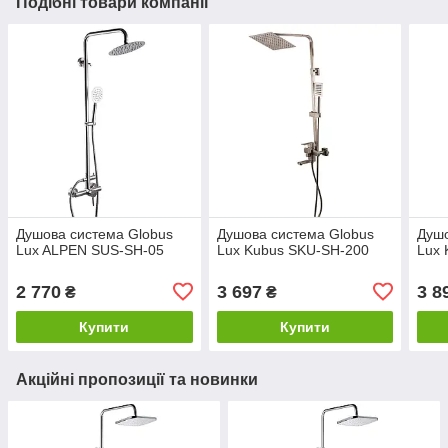
Подібні товари компанії
Душова система Globus
Душова система Globus
Душо
Lux ALPEN SUS-SH-05
Lux Kubus SKU-SH-200
Lux 
2 770
3 697
3 8
₴
₴
Купити
Купити
Акційні пропозиції та новинки