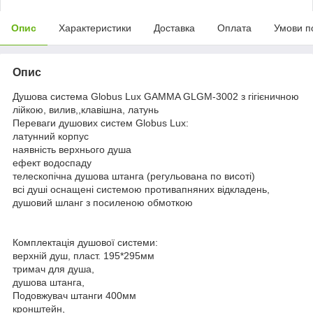
Опис
Характеристики
Доставка
Оплата
Умови п
Опис
Душова система Globus Lux GAMMA GLGM-3002 з гігієничною
лійкою, вилив,,клавішна, латунь
Переваги душових систем Globus Lux:
латунний корпус
наявність верхнього душа
ефект водоспаду
телескопічна душова штанга (регульована по висоті)
всі душі оснащені системою противапняних відкладень,
душовий шланг з посиленою обмоткою
Комплектація душової системи:
верхній душ, пласт. 195*295мм
тримач для душа,
душова штанга,
Подовжувач штанги 400мм
кронштейн,