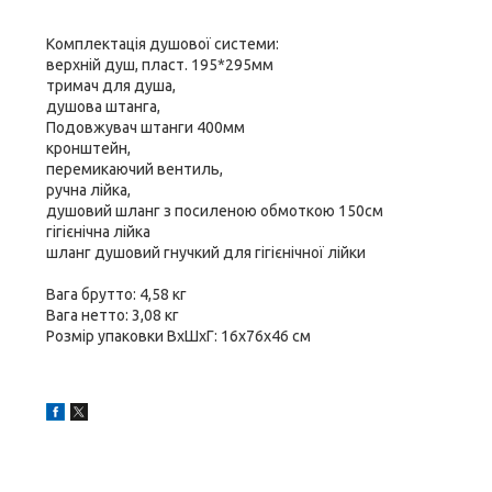
Комплектація душової системи:
верхній душ, пласт. 195*295мм
тримач для душа,
душова штанга,
Подовжувач штанги 400мм
кронштейн,
перемикаючий вентиль,
ручна лійка,
душовий шланг з посиленою обмоткою 150см
гігієнічна лійка
шланг душовий гнучкий для гігієнічної лійки
Вага брутто: 4,58 кг
Вага нетто: 3,08 кг
Розмір упаковки ВхШхГ: 16х76х46 см