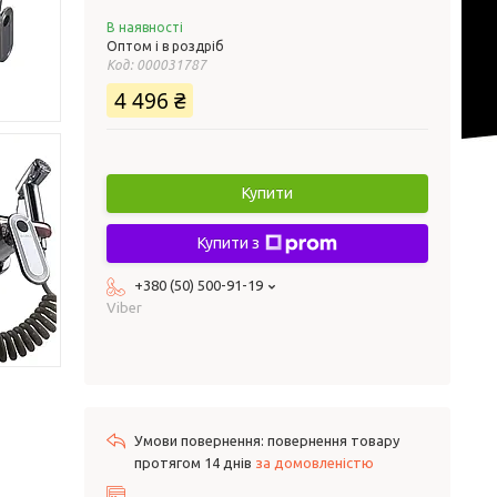
В наявності
Оптом і в роздріб
Код:
000031787
4 496 ₴
Купити
Купити з
+380 (50) 500-91-19
Viber
повернення товару
протягом 14 днів
за домовленістю