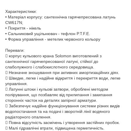
Характеристики:
• Матеріал корпусу: сантехнічна гарячепресована латунь
CW617N;
• Покриття - нікель
• Сальниковий ущільнювач - тефлон P.T.F.E.
• Форма управління - метелик червоного кольору
Переваги:
 корпус кульового крана Solomon виготовлений з
сантехнічної гарячепресованої латуні, стійкої до
слаболужного і слабокислотного середовища.
 Незначне зношування при активних амортизаційних діях.
 Швидке, легке і надійне відкриття і перекриття води, легке
управління.
 Латунні штоки і кульові затвори, оброблені методом
полірування, що позбавляє від прилипання і закипання
сторонніх часток на деталях запірної арматури.
 Забезпечує надійне функціонування системи різних видів
водопостачання та на подачі і зворотній лінії водяного
радіаторного опалення.
 Повна відсутність засмічень і утворення застійних пробок.
 Малі гідравлічні втрати, підвищена герметичність.