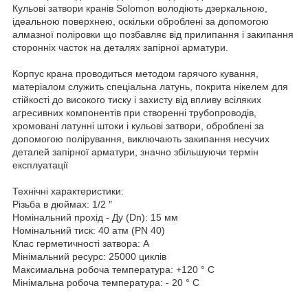
Кульові затвори кранів Solomon володіють дзеркальною,
ідеальною поверхнею, оскільки оброблені за допомогою
алмазної поліровки що позбавляє від прилипання і закипання
сторонніх часток на деталях запірної арматури.
Корпус крана проводиться методом гарячого кування,
матеріалом служить спеціальна латунь, покрита нікелем для
стійкості до високого тиску і захисту від впливу всіляких
агресивних компонентів при створенні трубопроводів,
хромовані латунні штоки і кульові затвори, оброблені за
допомогою полірування, виключають закипання несучих
деталей запірної арматури, значно збільшуючи термін
експлуатації
Технічні характеристики:
Різьба в дюймах: 1/2 ″
Номінальний прохід - Ду (Dn): 15 мм
Номінальний тиск: 40 атм (PN 40)
Клас герметичності затвора: А
Мінімальний ресурс: 25000 циклів
Максимальна робоча температура: +120 ° C
Мінімальна робоча температура: - 20 ° C