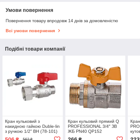
Умови повернення
Повернення товару впродовж 14 днів за домовленістю
Всі умови повернення
Подібні товари компанії
Кран кульковий з
Кран кульовий прямий Q
Кран
накидною гайкою Duble-lin
PROFESSIONAL 3/4″ ЗВ
PROF
з ручкою 1/2" ВН (78-101)
ЖБ PN40 QP152
куто
506
266
223
₴
₴
562 ₴