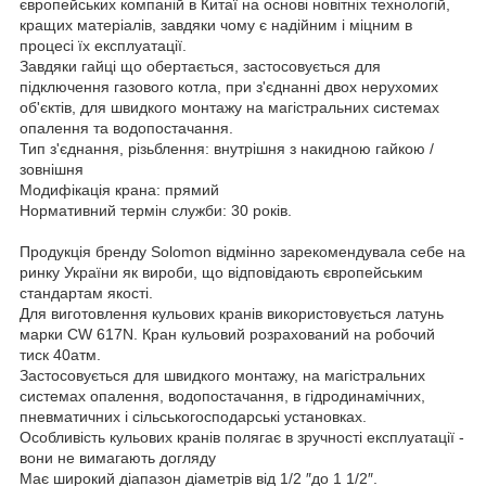
європейських компаній в Китаї на основі новітніх технологій,
кращих матеріалів, завдяки чому є надійним і міцним в
процесі їх експлуатації.
Завдяки гайці що обертається, застосовується для
підключення газового котла, при з'єднанні двох нерухомих
об'єктів, для швидкого монтажу на магістральних системах
опалення та водопостачання.
Тип з'єднання, різьблення: внутрішня з накидною гайкою /
зовнішня
Модифікація крана: прямий
Нормативний термін служби: 30 років.
Продукція бренду Solomon відмінно зарекомендувала себе на
ринку України як вироби, що відповідають європейським
стандартам якості.
Для виготовлення кульових кранів використовується латунь
марки CW 617N. Кран кульовий розрахований на робочий
тиск 40атм.
Застосовується для швидкого монтажу, на магістральних
системах опалення, водопостачання, в гідродинамічних,
пневматичних і сільськогосподарські установках.
Особливість кульових кранів полягає в зручності експлуатації -
вони не вимагають догляду
Має широкий діапазон діаметрів від 1/2 ″до 1 1/2″.