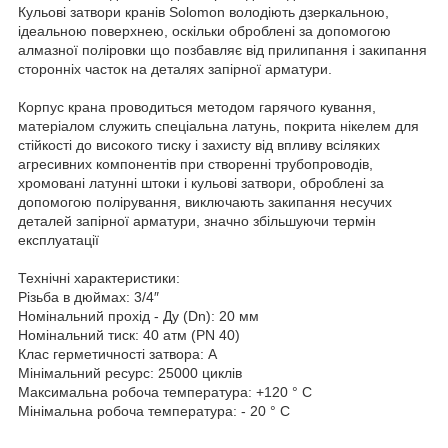
Кульові затвори кранів Solomon володіють дзеркальною,
ідеальною поверхнею, оскільки оброблені за допомогою
алмазної поліровки що позбавляє від прилипання і закипання
сторонніх часток на деталях запірної арматури.
Корпус крана проводиться методом гарячого кування,
матеріалом служить спеціальна латунь, покрита нікелем для
стійкості до високого тиску і захисту від впливу всіляких
агресивних компонентів при створенні трубопроводів,
хромовані латунні штоки і кульові затвори, оброблені за
допомогою полірування, виключають закипання несучих
деталей запірної арматури, значно збільшуючи термін
експлуатації
Технічні характеристики:
Різьба в дюймах: 3/4″
Номінальний прохід - Ду (Dn): 20 мм
Номінальний тиск: 40 атм (PN 40)
Клас герметичності затвора: А
Мінімальний ресурс: 25000 циклів
Максимальна робоча температура: +120 ° C
Мінімальна робоча температура: - 20 ° C