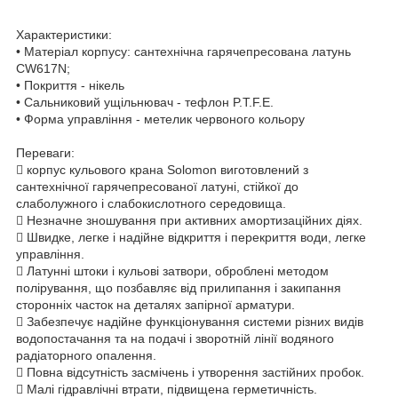
Характеристики:
• Матеріал корпусу: сантехнічна гарячепресована латунь
CW617N;
• Покриття - нікель
• Сальниковий ущільнювач - тефлон P.T.F.E.
• Форма управління - метелик червоного кольору
Переваги:
 корпус кульового крана Solomon виготовлений з
сантехнічної гарячепресованої латуні, стійкої до
слаболужного і слабокислотного середовища.
 Незначне зношування при активних амортизаційних діях.
 Швидке, легке і надійне відкриття і перекриття води, легке
управління.
 Латунні штоки і кульові затвори, оброблені методом
полірування, що позбавляє від прилипання і закипання
сторонніх часток на деталях запірної арматури.
 Забезпечує надійне функціонування системи різних видів
водопостачання та на подачі і зворотній лінії водяного
радіаторного опалення.
 Повна відсутність засмічень і утворення застійних пробок.
 Малі гідравлічні втрати, підвищена герметичність.