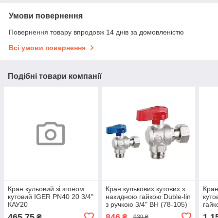
Умови повернення
Повернення товару впродовж 14 днів за домовленістю
Всі умови повернення
Подібні товари компанії
Кран кульовий зі згоном
Кран кулькових кутових з
Кран
кутовий IGER PN40 20 3/4"
накидною гайкою Duble-lin
куто
КАУ20
з ручкою 3/4" ВН (78-105)
гайк
465,75
846
1 1
₴
₴
939 ₴