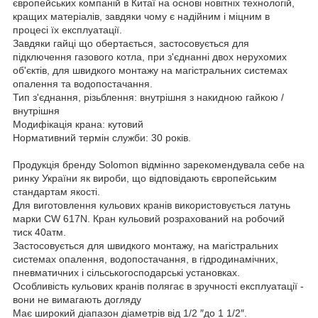
європейських компаній в Китаї на основі новітніх технологій,
кращих матеріалів, завдяки чому є надійним і міцним в
процесі їх експлуатації.
Завдяки гайці що обертається, застосовується для
підключення газового котла, при з'єднанні двох нерухомих
об'єктів, для швидкого монтажу на магістральних системах
опалення та водопостачання.
Тип з'єднання, різьблення: внутрішня з накидною гайкою /
внутрішня
Модифікація крана: кутовий
Нормативний термін служби: 30 років.
Продукція бренду Solomon відмінно зарекомендувала себе на
ринку України як вироби, що відповідають європейським
стандартам якості.
Для виготовлення кульових кранів використовується латунь
марки CW 617N. Кран кульовий розрахований на робочий
тиск 40атм.
Застосовується для швидкого монтажу, на магістральних
системах опалення, водопостачання, в гідродинамічних,
пневматичних і сільськогосподарські установках.
Особливість кульових кранів полягає в зручності експлуатації -
вони не вимагають догляду
Має широкий діапазон діаметрів від 1/2 ″до 1 1/2″.