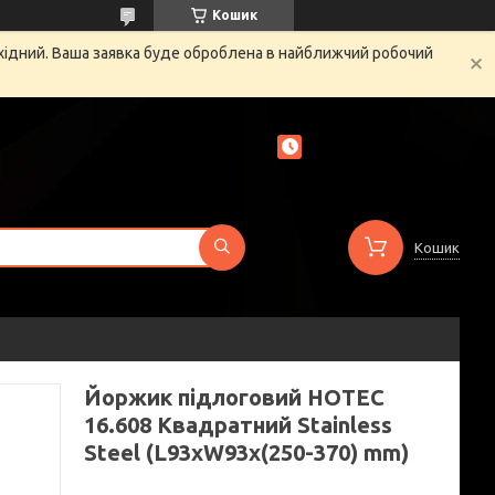
Кошик
ихідний. Ваша заявка буде оброблена в найближчий робочий
Кошик
Йоржик підлоговий HOTEC
16.608 Квадратний Stainless
Steel (L93xW93x(250-370) mm)