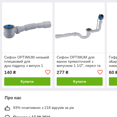
Сифон OPTIMUM низький
Сифон OPTIMUM для
Гоф
пляшковий для
ванни прямоточний з
з&ap
душ.піддону з випуск 1
випуском 1 1/2″, перел та
наки
1/2″ та гофротрубою
гофротрубою 40*40/50
1/4″
140
277
60
₴
₴
40*40/50 OPTI 09033
OPTI 26133
OPT
Купити
Купити
Про нас
93% позитивних з 218 відгуків за рік
Працює з 17.08.2016