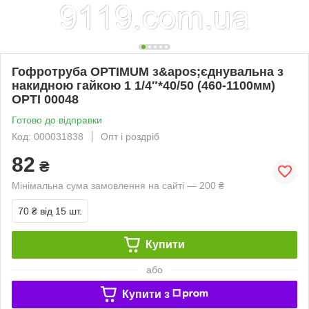
Гофротруба OPTIMUM з&apos;єднувальна з
накидною гайкою 1 1/4″*40/50 (460-1100мм)
OPTI 00048
Готово до відправки
Код: 000031838
Опт і роздріб
82
₴
Мінімальна сума замовлення на сайті — 200 ₴
70 ₴
від 15 шт.
Купити
або
Купити з