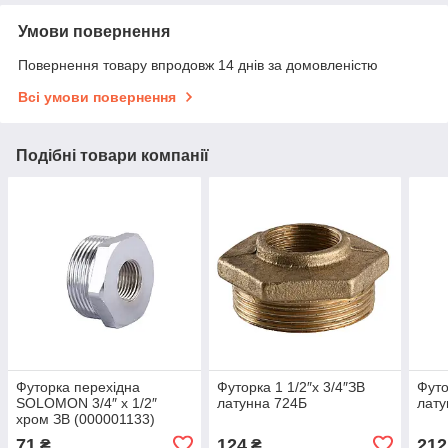
Умови повернення
Повернення товару впродовж 14 днів за домовленістю
Всі умови повернення
Подібні товари компанії
Футорка перехідна
Футорка 1 1/2″х 3/4″ЗВ
Футо
SOLOMON 3/4″ х 1/2″
латунна 724Б
лату
хром ЗВ (000001133)
71
124
212
₴
₴