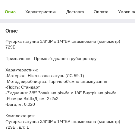
Опис
Характеристики
Доставка
Оплата
Умови п
Опис
Футорка латунна 3/8″ЗР х 1/4″ВР штампована (манометр)
729Б
Призначення: Пряме з'єднання трубопроводу
Характеристики:
-Матеріал: Нікельвана латунь (ЛС 59-1)
-Метод виробництва: Гаряче об'ємне штампування
-Якість: Стандарт
-З'єднання: 3/8″ Зовнішня різьба х 1/4″ Внутрішня різьба
-Розміри ВхШхД, см: 2х2х2
-Вага, кг: 0,020
Комплектация:
Футорка латунна 3/8″ЗР х 1/4″ВР штампована (манометр)
729Б , шт: 1