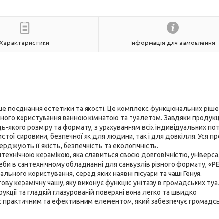
Характеристики
Інформація для замовлення
е поєднання естетики та якості. Це комплекс функціональних ріше
ного користування ванною кімнатою та туалетом. Завдяки продукц
ь-якого розміру та формату, з урахуванням всіх індивідуальних по
стої сировини, безпечної як для людини, так і для довкілля. Уся пр
джують її якість, безпечність та екологічність.
технічною керамікою, яка славиться своєю довговічністю, універс
би в сантехнічному обладнанні для санвузлів різного формату, «P
гального користування, серед яких наявні пісуари та чаші Генуя.
ову керамічну чашу, яку виконує функцію унітазу в громадських туа
укції та гладкій глазурованій поверхні вона легко та швидко
є практичним та ефективним елементом, який забезпечує громадс