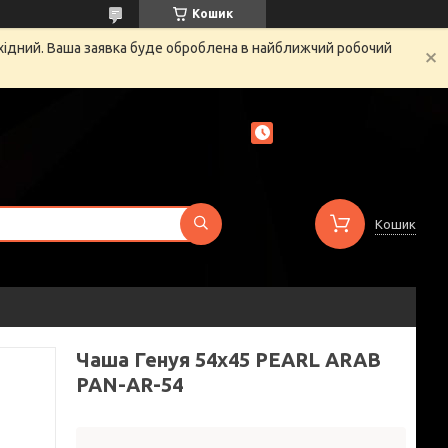
Кошик
ихідний. Ваша заявка буде оброблена в найближчий робочий
Кошик
Чаша Генуя 54х45 PEARL ARAB
PAN-AR-54