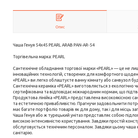
Опис
Чаша Генуя 54х45 PEARL ARAB PAN-AR-54
Торгівельна марка: PEARL
Сантехнічне обладнання торгової марки «PEARL» — це не лиш
інноваційних технологій, створених для комфортного щоден
«PEARL» ви легко облаштуєте ванну кімнату або санвузол буд
Сантехнічна кераміка «PEARL» виготовляється з екологічно чи
сертифікована та відповідає міжнародним нормам, що підтвер
Продуктова лінійка «PEARL» представлена високоякісною сан
та естетичною привабливістю. Прагнучи задовольнити потре
має багате портфоліо товарів як для дому, так і для місць за
Чаша Генуя або ж турецький унітаз представляє собою підлог
високою інтенсивністю користування. Завдяки простій констр
обслуговується технічним персоналом. Завдяки цьому чаша 
санітарію.