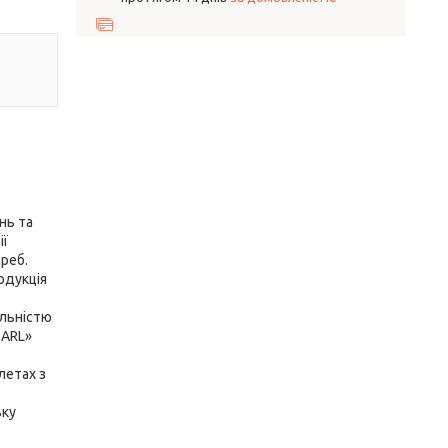
нь та
ії
треб.
одукція
альністю
EARL»
летах з
ьку