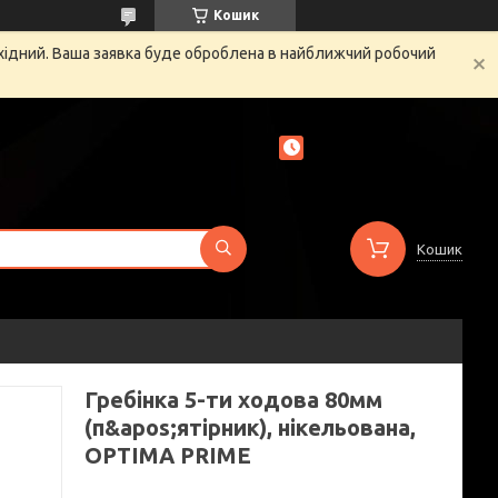
Кошик
ихідний. Ваша заявка буде оброблена в найближчий робочий
Кошик
Гребінка 5-ти ходова 80мм
(п&apos;ятірник), нікельована,
OPTIMA PRIME