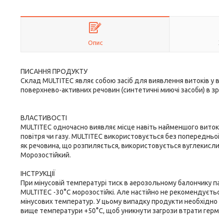
Опис
ПИСАННЯ ПРОДУКТУ
Склад MULTITEC являє собою засіб для виявлення витоків у в
поверхнево-активних речовин (синтетичні миючі засоби) в зр
ВЛАСТИВОСТІ
MULTITEC одночасно виявляє місце навіть найменшого витоку, 
повітря чи газу. MULTITEC використовується без попередньо
як речовина, що розпиляється, використовується вуглекислий
Морозостійкий.
ІНСТРУКЦІЇ
При мінусовій температурі тиск в аерозольному балончику па
MULTITEC -30°C морозостійкі. Але настійно не рекомендуєть
мінусових температур. У цьому випадку продукти необхідно р
вище температури +50°C, щоб уникнути загрози втрати герм