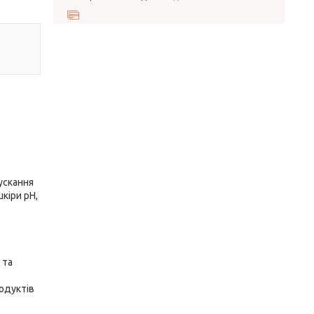
пускання
кіри pH,
 та
одуктів