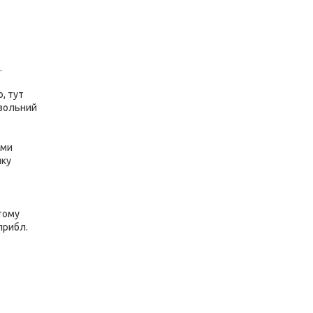
.
, тут
озольний
ими
яку
тому
прибл.