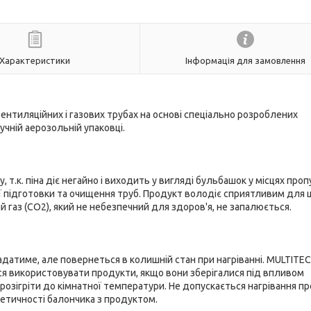
Характеристики
Інформація для замовлення
ентиляційних і газових трубах на основі спеціально розроблених
учній аерозольній упаковці.
т.к. піна діє негайно і виходить у вигляді бульбашок у місцях про
ї підготовки та очищення труб. Продукт володіє сприятливим для ш
 газ (CO2), який не небезпечний для здоров'я, не запалюється.
датиме, але повернеться в колишній стан при нагріванні. MULTITEC
ся використовувати продукти, якщо вони зберігалися під впливом
озігріти до кімнатної температури. Не допускається нагрівання пр
етичності балончика з продуктом.