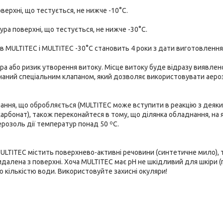
ерхні, що тестується, не нижче -10°C.
ра поверхні, що тестується, не нижче -30°C.
ів MULTITEC і MULTITEC -30°C становить 4 роки з дати виготовлення
зра або ризик утворення витоку. Місце витоку буде відразу виявлено
днаний спеціальним клапаном, який дозволяє використовувати аер
ання, що обробляється (MULTITEC може вступити в реакцію з деяк
карбонат), також переконайтеся в тому, що ділянка обладнання, на 
розоль дії температур понад 50 ºC.
ULTITEC містить поверхнево-активні речовини (синтетичне мило), 
далена з поверхні. Хоча MULTITEC має pH не шкідливий для шкіри (
ою кількістю води. Використовуйте захисні окуляри!