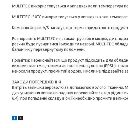
MULTITEC використовується у випадках коли температура пов
MULTITEC -30°C використовується у випадках коли температу
Компанія Unipak A/S нагадує, що термін придатності продукт
Розпорошіть MULTITEC на стиках труб або в місцях, де є підо
розчин буде пузиритися і виходити назовні. MULTITEC обла
балончик у перевернутому положенні.
Примітка: Переконайтеся, що продукт підходить для обладн
видами пластмас, такими як: поліфенілсульфон (PPSU) і полі
наносили продукт, промитий водою. Ніколи не піддавайте ае
ЗАХОДИ ПОПЕРЕДЖЕННЯ
Витріть залишки аерозолю за допомогою вологої тканини. M
для уникнення випадків падіння переконайтеся, що рідина ви
6.4), при попаданні складу в очі їх необхідно промити велик